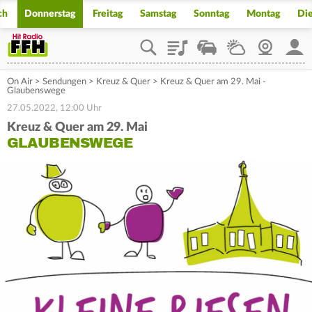
ch
Donnerstag
Freitag
Samstag
Sonntag
Montag
Di
Playlist
Staupilot
Wetter
Webcam
Mein
On Air
>
Sendungen
>
Kreuz & Quer
>
Kreuz & Quer am 29. Mai -
Glaubenswege
27.05.2022, 12:00 Uhr
Kreuz & Quer am 29. Mai
GLAUBENSWEGE