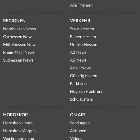
Alle Themen
REGIONEN
VERKEHR
Nordhessen News
Staus Hessen
Osthessen News
Blitzer Hessen
Mittelhessen News
Unfälle Hessen
Rhein-Main News
A3 News
Südhessen News
A5 News
A661 News
Günstig tanken
Parkhäuser
Flugplan Frankfurt
Schulausfälle
HOROSKOP
ON AIR
Horoskop Heute
Sendungen
Horoskop Morgen
Aktionen
Wochenhoroskop
Videos