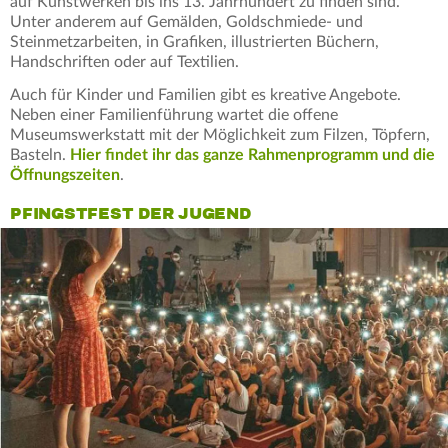
auf Kunstwerken bis ins 13. Jahrhundert zu finden sind.
Unter anderem auf Gemälden, Goldschmiede- und
Steinmetzarbeiten, in Grafiken, illustrierten Büchern,
Handschriften oder auf Textilien.
Auch für Kinder und Familien gibt es kreative Angebote.
Neben einer Familienführung wartet die offene
Museumswerkstatt mit der Möglichkeit zum Filzen, Töpfern,
Basteln.
Hier findet ihr das ganze Rahmenprogramm und die
Öffnungszeiten
.
PFINGSTFEST DER JUGEND