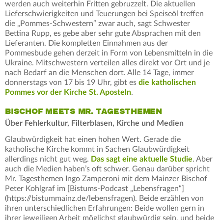
werden auch weiterhin Fritten gebruzzelt. Die aktuellen
Lieferschwierigkeiten und Teuerungen bei Speiseöl treffen
die „Pommes-Schwestern“ zwar auch, sagt Schwester
Bettina Rupp, es gebe aber sehr gute Absprachen mit den
Lieferanten. Die kompletten Einnahmen aus der
Pommesbude gehen derzeit in Form von Lebensmitteln in die
Ukraine. Mitschwestern verteilen alles direkt vor Ort und je
nach Bedarf an die Menschen dort. Alle 14 Tage, immer
donnerstags von 17 bis 19 Uhr, gibt es
die katholischen
Pommes vor der Kirche St. Aposteln
.
BISCHOF MEETS MR. TAGESTHEMEN
Über Fehlerkultur, Filterblasen, Kirche und Medien
Glaubwürdigkeit hat einen hohen Wert. Gerade die
katholische Kirche kommt in Sachen Glaubwürdigkeit
allerdings nicht gut weg.
Das sagt eine aktuelle Studie
. Aber
auch die Medien haben’s oft schwer. Genau darüber spricht
Mr. Tagesthemen Ingo Zamperoni mit dem Mainzer Bischof
Peter Kohlgraf im [Bistums-Podcast „Lebensfragen“]
(https://bistummainz.de/lebensfragen). Beide erzählen von
ihren unterschiedlichen Erfahrungen: Beide wollen gern in
ihrer jeweiligen Arbeit möglichst glaubwürdig sein, und beide