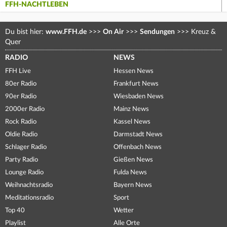
FFH-NACHTLEBEN
Du bist hier:
www.FFH.de
>>>
On Air
>>>
Sendungen
>>>
Kreuz &
Quer
RADIO
NEWS
FFH Live
Hessen News
80er Radio
Frankfurt News
90er Radio
Wiesbaden News
2000er Radio
Mainz News
Rock Radio
Kassel News
Oldie Radio
Darmstadt News
Schlager Radio
Offenbach News
Party Radio
Gießen News
Lounge Radio
Fulda News
Weihnachtsradio
Bayern News
Meditationsradio
Sport
Top 40
Wetter
Playlist
Alle Orte