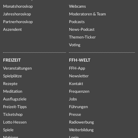
Monatshoroskop
Webcams
Jahreshoroskop
Moderatoren & Team
Partnerhoroskop
Podcasts
Aszendent
News-Podcast
Themen-Ticker
Voting
FREIZEIT
FFH-WELT
Veranstaltungen
FFH-App
Spielplätze
Newsletter
Rezepte
Kontakt
Meditation
Frequenzen
Ausflugsziele
Jobs
Freizeit-Tipps
Führungen
Ticketshop
Presse
Lotto Hessen
Radiowerbung
Spiele
Weiterbildung
Mahjong
Login