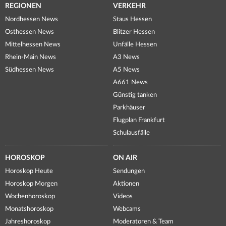
REGIONEN
VERKEHR
Nordhessen News
Staus Hessen
Osthessen News
Blitzer Hessen
Mittelhessen News
Unfälle Hessen
Rhein-Main News
A3 News
Südhessen News
A5 News
A661 News
Günstig tanken
Parkhäuser
Flugplan Frankfurt
Schulausfälle
HOROSKOP
ON AIR
Horoskop Heute
Sendungen
Horoskop Morgen
Aktionen
Wochenhoroskop
Videos
Monatshoroskop
Webcams
Jahreshoroskop
Moderatoren & Team