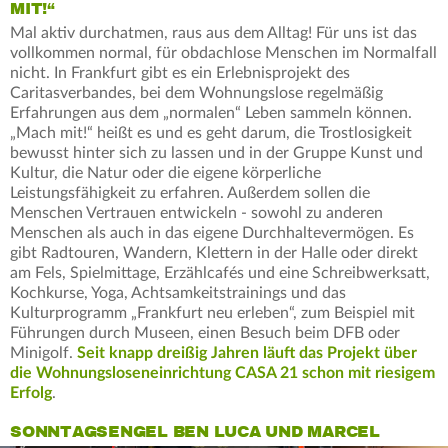
MIT!“
Mal aktiv durchatmen, raus aus dem Alltag! Für uns ist das
vollkommen normal, für obdachlose Menschen im Normalfall
nicht. In Frankfurt gibt es ein Erlebnisprojekt des
Caritasverbandes, bei dem Wohnungslose regelmäßig
Erfahrungen aus dem „normalen“ Leben sammeln können.
„Mach mit!“ heißt es und es geht darum, die Trostlosigkeit
bewusst hinter sich zu lassen und in der Gruppe Kunst und
Kultur, die Natur oder die eigene körperliche
Leistungsfähigkeit zu erfahren. Außerdem sollen die
Menschen Vertrauen entwickeln - sowohl zu anderen
Menschen als auch in das eigene Durchhaltevermögen. Es
gibt Radtouren, Wandern, Klettern in der Halle oder direkt
am Fels, Spielmittage, Erzählcafés und eine Schreibwerksatt,
Kochkurse, Yoga, Achtsamkeitstrainings und das
Kulturprogramm „Frankfurt neu erleben“, zum Beispiel mit
Führungen durch Museen, einen Besuch beim DFB oder
Minigolf.
Seit knapp dreißig Jahren läuft das Projekt über
die Wohnungsloseneinrichtung CASA 21 schon mit riesigem
Erfolg
.
SONNTAGSENGEL BEN LUCA UND MARCEL