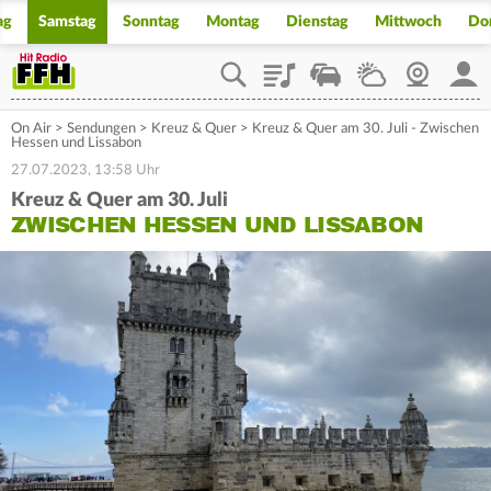
ag
Samstag
Sonntag
Montag
Dienstag
Mittwoch
Do
Playlist
Staupilot
Wetter
Webcam
Mein
On Air
>
Sendungen
>
Kreuz & Quer
>
Kreuz & Quer am 30. Juli - Zwischen
Hessen und Lissabon
27.07.2023, 13:58 Uhr
Kreuz & Quer am 30. Juli
ZWISCHEN HESSEN UND LISSABON