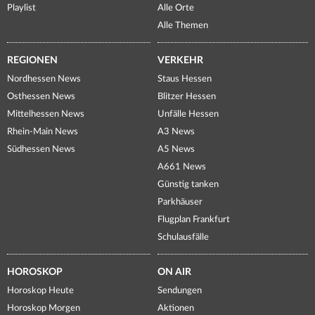
Playlist
Alle Orte
Alle Themen
REGIONEN
VERKEHR
Nordhessen News
Staus Hessen
Osthessen News
Blitzer Hessen
Mittelhessen News
Unfälle Hessen
Rhein-Main News
A3 News
Südhessen News
A5 News
A661 News
Günstig tanken
Parkhäuser
Flugplan Frankfurt
Schulausfälle
HOROSKOP
ON AIR
Horoskop Heute
Sendungen
Horoskop Morgen
Aktionen