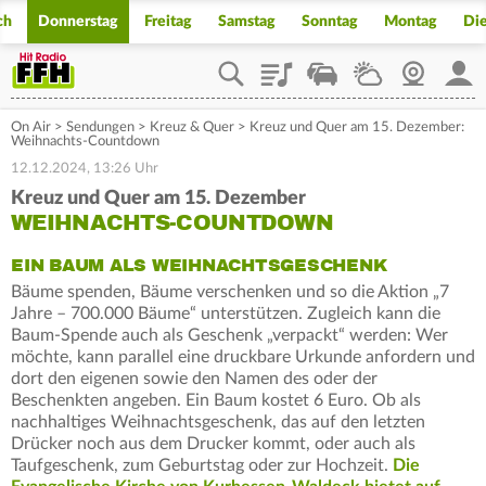
ch
Donnerstag
Freitag
Samstag
Sonntag
Montag
Di
Playlist
Staupilot
Wetter
Webcam
Mein
On Air
>
Sendungen
>
Kreuz & Quer
>
Kreuz und Quer am 15. Dezember:
Weihnachts-Countdown
12.12.2024, 13:26 Uhr
Kreuz und Quer am 15. Dezember
WEIHNACHTS-COUNTDOWN
EIN BAUM ALS WEIHNACHTSGESCHENK
Bäume spenden, Bäume verschenken und so die Aktion „7
Jahre – 700.000 Bäume“ unterstützen. Zugleich kann die
Baum-Spende auch als Geschenk „verpackt“ werden: Wer
möchte, kann parallel eine druckbare Urkunde anfordern und
dort den eigenen sowie den Namen des oder der
Beschenkten angeben. Ein Baum kostet 6 Euro. Ob als
nachhaltiges Weihnachtsgeschenk, das auf den letzten
Drücker noch aus dem Drucker kommt, oder auch als
Taufgeschenk, zum Geburtstag oder zur Hochzeit.
Die