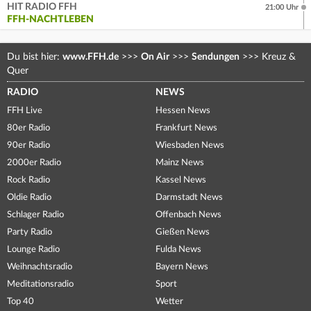
HIT RADIO FFH
21:00 Uhr
FFH-NACHTLEBEN
Du bist hier:
www.FFH.de
>>>
On Air
>>>
Sendungen
>>>
Kreuz &
Quer
RADIO
NEWS
FFH Live
Hessen News
80er Radio
Frankfurt News
90er Radio
Wiesbaden News
2000er Radio
Mainz News
Rock Radio
Kassel News
Oldie Radio
Darmstadt News
Schlager Radio
Offenbach News
Party Radio
Gießen News
Lounge Radio
Fulda News
Weihnachtsradio
Bayern News
Meditationsradio
Sport
Top 40
Wetter