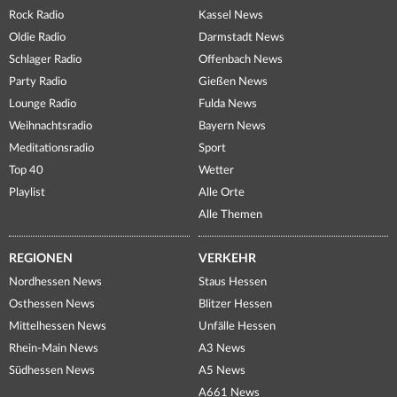
Rock Radio
Kassel News
Oldie Radio
Darmstadt News
Schlager Radio
Offenbach News
Party Radio
Gießen News
Lounge Radio
Fulda News
Weihnachtsradio
Bayern News
Meditationsradio
Sport
Top 40
Wetter
Playlist
Alle Orte
Alle Themen
REGIONEN
VERKEHR
Nordhessen News
Staus Hessen
Osthessen News
Blitzer Hessen
Mittelhessen News
Unfälle Hessen
Rhein-Main News
A3 News
Südhessen News
A5 News
A661 News