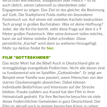
verzichten wie Alkohol, Süßigkeiten oder Fleisch – ist es
auch üblich, seinen Lebensstil zu überdenken oder
Engagement zu zeigen. Das Ziel ist das gleiche: die Besinnung
auf Gott. Die Stadtpfarrei Fulda stellte ein besonderes
Fastentuch vor. Auf einem mit violetten Kacheln bedruckten
Tuch prangt in großen Buchstaben:
Was ist deine Hoffnung?
Jeder, der die Kirche betritt, sieht diese Frage auf dem 6 x 9
Meter großen Fastentuch. Wer seine Antwort teilen möchte,
kann sie auf kleine violette Zettel schreiben. Diese
persönliche „Kachel“ wird dann zu weiteren hinzugefügt.
Mehr zur Aktion findet Ihr
hier.
FILM "GOTTESKINDER"
Das letzte Wort hat die Bibel! Auch in Deutschland gibt es
strenggläubige evangelikale Freikirchen. Nicht alle davon sind
so fundamental wie im Spielfilm „Gotteskinder“. Er zeigt am
Beispiel einer Familie was passiert, wenn Menschen von den
starren Glaubensregeln abweichen. Dabei können
individuelle Bedürfnisse und Interessen auf der Strecke
bleiben. Frauke Lodders aus Kassel hat den Film in ihrer
Heimatstadt gedreht. Für ihre Recherche besuchte sie viele
dieser freikirchlichen Gemeinden in ganz Deutschland. Der
Film ist aktuell noch in einigen hessischen Kinos zu sehen.