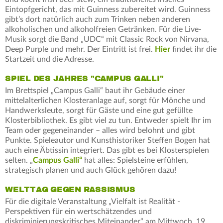
Eintopfgericht, das mit Guinness zubereitet wird. Guinness
gibt’s dort natürlich auch zum Trinken neben anderen
alkoholischen und alkoholfreien Getränken. Für die Live-
Musik sorgt die Band „UDC“ mit Classic Rock von Nirvana,
Deep Purple und mehr. Der Eintritt ist frei.
Hier
findet ihr die
Startzeit und die Adresse.
SPIEL DES JAHRES "CAMPUS GALLI"
Im Brettspiel „Campus Galli“ baut ihr Gebäude einer
mittelalterlichen Klosteranlage auf, sorgt für Mönche und
Handwerksleute, sorgt für Gäste und eine gut gefüllte
Klosterbibliothek. Es gibt viel zu tun. Entweder spielt Ihr im
Team oder gegeneinander – alles wird belohnt und gibt
Punkte. Spieleautor und Kunsthistoriker Steffen Bogen hat
auch eine Äbtissin integriert. Das gibt es bei Klosterspielen
selten. „
Campus Galli“
hat alles: Spielsteine erfühlen,
strategisch planen und auch Glück gehören dazu!
WELTTAG GEGEN RASSISMUS
Für die digitale Veranstaltung „Vielfalt ist Realität -
Perspektiven für ein wertschätzendes und
diskriminierungskritisches Miteinander“ am Mittwoch, 19.