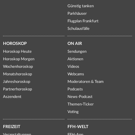
Günstig tanken
Parkhäuser
Flugplan Frankfurt
Schulausfälle
HOROSKOP
ON AIR
Horoskop Heute
Sendungen
Horoskop Morgen
Aktionen
Wochenhoroskop
Videos
Monatshoroskop
Webcams
Jahreshoroskop
Moderatoren & Team
Partnerhoroskop
Podcasts
Aszendent
News-Podcast
Themen-Ticker
Voting
FREIZEIT
FFH-WELT
Veranstaltungen
FFH-App