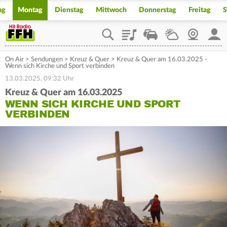
ag
Montag
Dienstag
Mittwoch
Donnerstag
Freitag
S
Playlist
Staupilot
Wetter
Webcam
Mein
On Air
>
Sendungen
>
Kreuz & Quer
>
Kreuz & Quer am 16.03.2025 -
Wenn sich Kirche und Sport verbinden
13.03.2025, 09:32 Uhr
Kreuz & Quer am 16.03.2025
WENN SICH KIRCHE UND SPORT
VERBINDEN