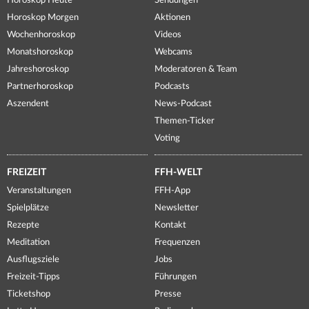
Horoskop Heute
Sendungen
Horoskop Morgen
Aktionen
Wochenhoroskop
Videos
Monatshoroskop
Webcams
Jahreshoroskop
Moderatoren & Team
Partnerhoroskop
Podcasts
Aszendent
News-Podcast
Themen-Ticker
Voting
FREIZEIT
FFH-WELT
Veranstaltungen
FFH-App
Spielplätze
Newsletter
Rezepte
Kontakt
Meditation
Frequenzen
Ausflugsziele
Jobs
Freizeit-Tipps
Führungen
Ticketshop
Presse