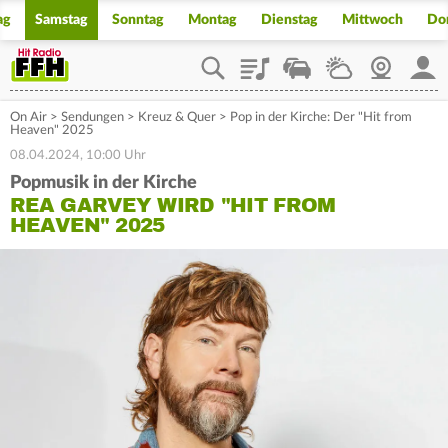
ag
Samstag
Sonntag
Montag
Dienstag
Mittwoch
Do
Playlist
Staupilot
Wetter
Webcam
Mein
On Air
>
Sendungen
>
Kreuz & Quer
>
Pop in der Kirche: Der "Hit from
Heaven" 2025
08.04.2024, 10:00 Uhr
Popmusik in der Kirche
REA GARVEY WIRD "HIT FROM
HEAVEN" 2025