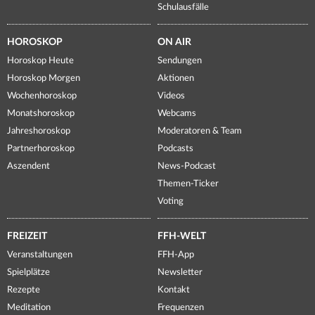
Schulausfälle
HOROSKOP
ON AIR
Horoskop Heute
Sendungen
Horoskop Morgen
Aktionen
Wochenhoroskop
Videos
Monatshoroskop
Webcams
Jahreshoroskop
Moderatoren & Team
Partnerhoroskop
Podcasts
Aszendent
News-Podcast
Themen-Ticker
Voting
FREIZEIT
FFH-WELT
Veranstaltungen
FFH-App
Spielplätze
Newsletter
Rezepte
Kontakt
Meditation
Frequenzen