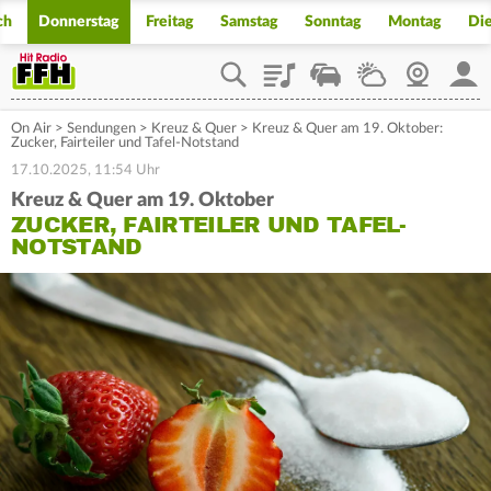
ch
Donnerstag
Freitag
Samstag
Sonntag
Montag
Di
Playlist
Staupilot
Wetter
Webcam
Mein
On Air
>
Sendungen
>
Kreuz & Quer
>
Kreuz & Quer am 19. Oktober:
Zucker, Fairteiler und Tafel-Notstand
17.10.2025, 11:54 Uhr
Kreuz & Quer am 19. Oktober
ZUCKER, FAIRTEILER UND TAFEL-
NOTSTAND