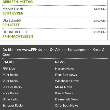
DEIN FFH-MITTAG
Marvin Ulrich
14:00 Uhr
ECHT EVREN
Uta Schmidt
18:00 Uhr
FFH JETZT
HIT RADIO FFH
21:00 Uhr
FFH-NACHTLEBEN
Du bist hier:
www.FFH.de
>>>
On Air
>>>
Sendungen
>>>
Kreuz &
Quer
RADIO
NEWS
FFH Live
Hessen News
80er Radio
Frankfurt News
90er Radio
Wiesbaden News
2000er Radio
Mainz News
Rock Radio
Kassel News
Oldie Radio
Darmstadt News
Schlager Radio
Offenbach News