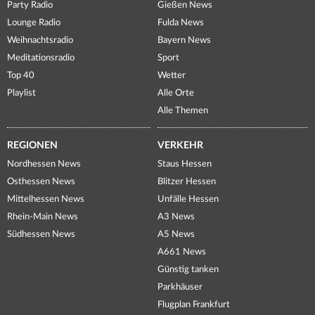
Party Radio
Gießen News
Lounge Radio
Fulda News
Weihnachtsradio
Bayern News
Meditationsradio
Sport
Top 40
Wetter
Playlist
Alle Orte
Alle Themen
REGIONEN
VERKEHR
Nordhessen News
Staus Hessen
Osthessen News
Blitzer Hessen
Mittelhessen News
Unfälle Hessen
Rhein-Main News
A3 News
Südhessen News
A5 News
A661 News
Günstig tanken
Parkhäuser
Flugplan Frankfurt