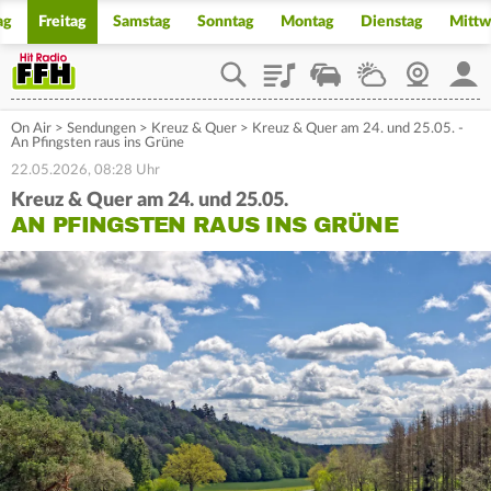
ag
Freitag
Samstag
Sonntag
Montag
Dienstag
Mitt
Playlist
Staupilot
Wetter
Webcam
Mein
On Air
>
Sendungen
>
Kreuz & Quer
>
Kreuz & Quer am 24. und 25.05. -
An Pfingsten raus ins Grüne
22.05.2026, 08:28 Uhr
Kreuz & Quer am 24. und 25.05.
AN PFINGSTEN RAUS INS GRÜNE