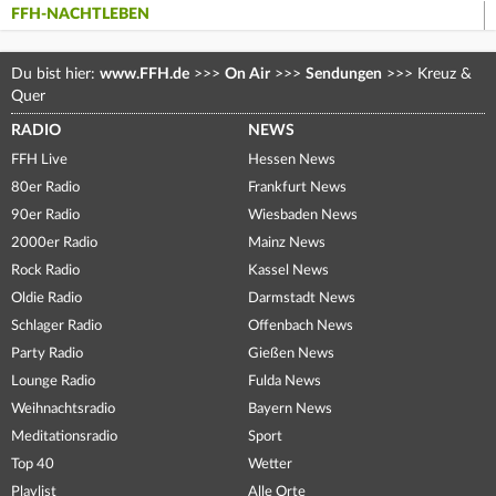
FFH-NACHTLEBEN
Du bist hier:
www.FFH.de
>>>
On Air
>>>
Sendungen
>>>
Kreuz &
Quer
RADIO
NEWS
FFH Live
Hessen News
80er Radio
Frankfurt News
90er Radio
Wiesbaden News
2000er Radio
Mainz News
Rock Radio
Kassel News
Oldie Radio
Darmstadt News
Schlager Radio
Offenbach News
Party Radio
Gießen News
Lounge Radio
Fulda News
Weihnachtsradio
Bayern News
Meditationsradio
Sport
Top 40
Wetter
Playlist
Alle Orte