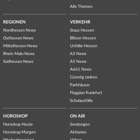
Alle Themen
REGIONEN
VERKEHR
Nordhessen News
Staus Hessen
Osthessen News
Blitzer Hessen
Mittelhessen News
Unfälle Hessen
Rhein-Main News
A3 News
Südhessen News
A5 News
A661 News
Günstig tanken
Parkhäuser
Flugplan Frankfurt
Schulausfälle
HOROSKOP
ON AIR
Horoskop Heute
Sendungen
Horoskop Morgen
Aktionen