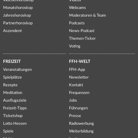
Wochenhoroskop
Videos
Monatshoroskop
Webcams
Jahreshoroskop
Moderatoren & Team
Partnerhoroskop
Podcasts
Aszendent
News-Podcast
Themen-Ticker
Voting
FREIZEIT
FFH-WELT
Veranstaltungen
FFH-App
Spielplätze
Newsletter
Rezepte
Kontakt
Meditation
Frequenzen
Ausflugsziele
Jobs
Freizeit-Tipps
Führungen
Ticketshop
Presse
Lotto Hessen
Radiowerbung
Spiele
Weiterbildung