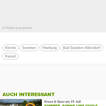
© Pixaby/graywendya
Kirche
Sommer
Marburg
Bad Sooden-Allendorf
Kassel
AUCH INTERESSANT
Kreuz & Quer am 19. Juli
SOMMER, SONNE UND COOLE