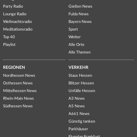
Party Radio
Gießen News
Lounge Radio
Fulda News
Weihnachtsradio
Bayern News
Meditationsradio
Sport
Top 40
Wetter
Playlist
Alle Orte
Alle Themen
REGIONEN
VERKEHR
Nordhessen News
Staus Hessen
Osthessen News
Blitzer Hessen
Mittelhessen News
Unfälle Hessen
Rhein-Main News
A3 News
Südhessen News
A5 News
A661 News
Günstig tanken
Parkhäuser
Flugplan Frankfurt