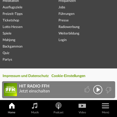
Meditation
Frequenzen
Ausflugsziele
Jobs
Freizeit-Tipps
Führungen
Ticketshop
Presse
Lotto Hessen
Radiowerbung
Spiele
Weiterbildung
Mahjong
Login
Backgammon
Quiz
Partys
Impressum und Datenschutz
Cookie-Einstellungen
HIT RADIO FFH
Jetzt einschalten
Home
Musik
Podcast
Video
Menü