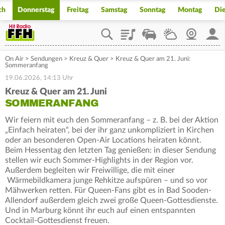
ch
Donnerstag
Freitag
Samstag
Sonntag
Montag
Di
Playlist
Staupilot
Wetter
Webcam
Mein
On Air
>
Sendungen
>
Kreuz & Quer
>
Kreuz & Quer am 21. Juni:
Sommeranfang
19.06.2026, 14:13 Uhr
Kreuz & Quer am 21. Juni
SOMMERANFANG
Wir feiern mit euch den Sommeranfang – z. B. bei der Aktion
„Einfach heiraten“, bei der ihr ganz unkompliziert in Kirchen
oder an besonderen Open-Air Locations heiraten könnt.
Beim Hessentag den letzten Tag genießen: in dieser Sendung
stellen wir euch Sommer-Highlights in der Region vor.
Außerdem begleiten wir Freiwillige, die mit einer
Wärmebildkamera junge Rehkitze aufspüren – und so vor
Mähwerken retten. Für Queen-Fans gibt es in Bad Sooden-
Allendorf außerdem gleich zwei große Queen-Gottesdienste.
Und in Marburg könnt ihr euch auf einen entspannten
Cocktail-Gottesdienst freuen.