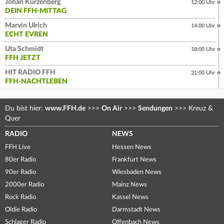
Johan Kurzenberg
12:00 Uhr
DEIN FFH-MITTAG
Marvin Ulrich
14:00 Uhr
ECHT EVREN
Uta Schmidt
18:00 Uhr
FFH JETZT
HIT RADIO FFH
21:00 Uhr
FFH-NACHTLEBEN
Du bist hier:
www.FFH.de
>>>
On Air
>>>
Sendungen
>>>
Kreuz &
Quer
RADIO
NEWS
FFH Live
Hessen News
80er Radio
Frankfurt News
90er Radio
Wiesbaden News
2000er Radio
Mainz News
Rock Radio
Kassel News
Oldie Radio
Darmstadt News
Schlager Radio
Offenbach News