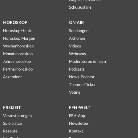
Schulausfälle
HOROSKOP
ON AIR
Horoskop Heute
Sendungen
Horoskop Morgen
Aktionen
Wochenhoroskop
Videos
Monatshoroskop
Webcams
Jahreshoroskop
Moderatoren & Team
Partnerhoroskop
Podcasts
Aszendent
News-Podcast
Themen-Ticker
Voting
FREIZEIT
FFH-WELT
Veranstaltungen
FFH-App
Spielplätze
Newsletter
Rezepte
Kontakt