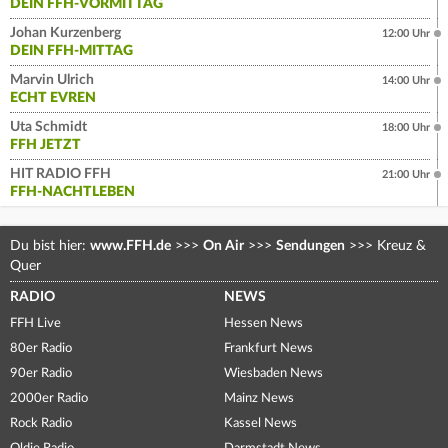
DEIN FFH-VORMITTAG
Johan Kurzenberg
12:00 Uhr
DEIN FFH-MITTAG
Marvin Ulrich
14:00 Uhr
ECHT EVREN
Uta Schmidt
18:00 Uhr
FFH JETZT
HIT RADIO FFH
21:00 Uhr
FFH-NACHTLEBEN
Du bist hier:
www.FFH.de
>>>
On Air
>>>
Sendungen
>>>
Kreuz &
Quer
RADIO
NEWS
FFH Live
Hessen News
80er Radio
Frankfurt News
90er Radio
Wiesbaden News
2000er Radio
Mainz News
Rock Radio
Kassel News