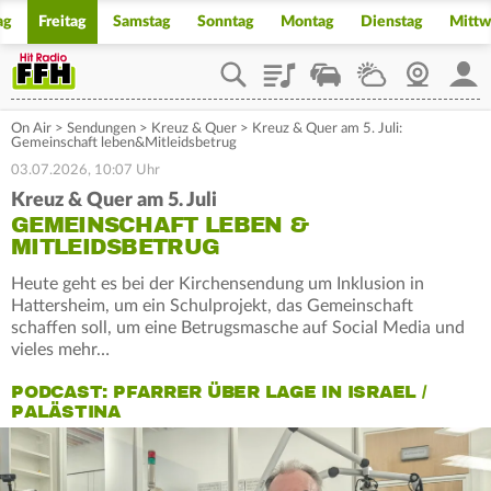
ag
Freitag
Samstag
Sonntag
Montag
Dienstag
Mitt
Playlist
Staupilot
Wetter
Webcam
Mein
On Air
>
Sendungen
>
Kreuz & Quer
>
Kreuz & Quer am 5. Juli:
Gemeinschaft leben&Mitleidsbetrug
03.07.2026, 10:07 Uhr
Kreuz & Quer am 5. Juli
GEMEINSCHAFT LEBEN &
MITLEIDSBETRUG
Heute geht es bei der Kirchensendung um Inklusion in
Hattersheim, um ein Schulprojekt, das Gemeinschaft
schaffen soll, um eine Betrugsmasche auf Social Media und
vieles mehr…
PODCAST: PFARRER ÜBER LAGE IN ISRAEL /
PALÄSTINA