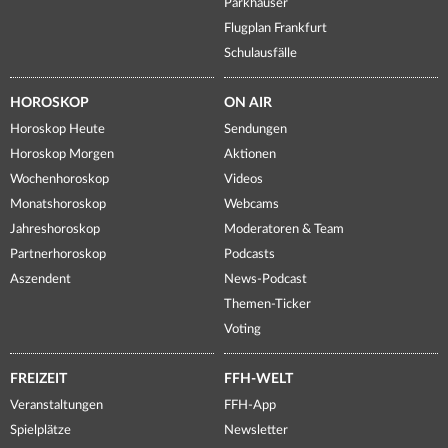
Parkhäuser
Flugplan Frankfurt
Schulausfälle
HOROSKOP
ON AIR
Horoskop Heute
Sendungen
Horoskop Morgen
Aktionen
Wochenhoroskop
Videos
Monatshoroskop
Webcams
Jahreshoroskop
Moderatoren & Team
Partnerhoroskop
Podcasts
Aszendent
News-Podcast
Themen-Ticker
Voting
FREIZEIT
FFH-WELT
Veranstaltungen
FFH-App
Spielplätze
Newsletter