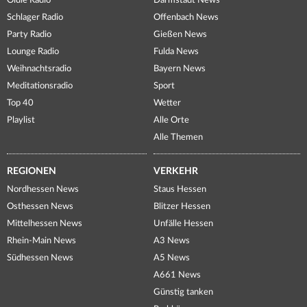
Oldie Radio
Darmstadt News
Schlager Radio
Offenbach News
Party Radio
Gießen News
Lounge Radio
Fulda News
Weihnachtsradio
Bayern News
Meditationsradio
Sport
Top 40
Wetter
Playlist
Alle Orte
Alle Themen
REGIONEN
VERKEHR
Nordhessen News
Staus Hessen
Osthessen News
Blitzer Hessen
Mittelhessen News
Unfälle Hessen
Rhein-Main News
A3 News
Südhessen News
A5 News
A661 News
Günstig tanken