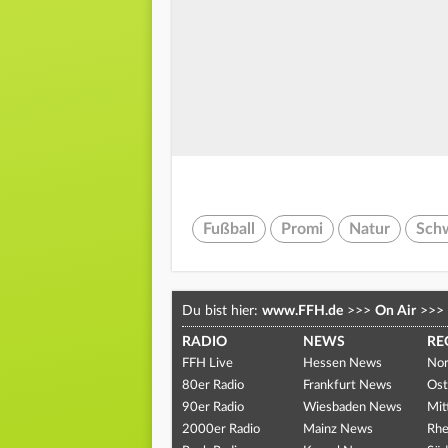
Fußball
Promi
Natur
Sch
Du bist hier:
www.FFH.de
>>>
On Air
>>>
RADIO
NEWS
RE
FFH Live
Hessen News
Nor
80er Radio
Frankfurt News
Ost
90er Radio
Wiesbaden News
Mit
2000er Radio
Mainz News
Rhe