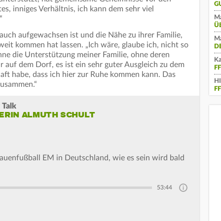
G
tes, inniges Verhältnis, ich kann dem sehr viel
Ma
“
Ü
e auch aufgewachsen ist und die Nähe zu ihrer Familie,
Ma
 weit kommen hat lassen. „Ich wäre, glaube ich, nicht so
D
ne die Unterstützung meiner Familie, ohne deren
Ka
hr auf dem Dorf, es ist ein sehr guter Ausgleich zu dem
FF
haft habe, dass ich hier zur Ruhe kommen kann. Das
H
 zusammen.“
F
 Talk
LERIN ALMUTH SCHULT
auenfußball EM in Deutschland, wie es sein wird bald
53:44