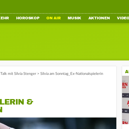
KEHR
HOROSKOP
ON AIR
MUSIK
AKTIONEN
VIDE
A
Talk mit Silvia Stenger
>
Silvia am Sonntag_Ex-Nationalspielerin
LERIN &
N