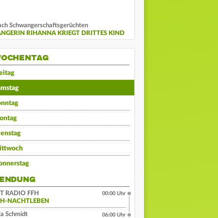
ch Schwangerschaftsgerüchten
ÄNGERIN RIHANNA KRIEGT DRITTES KIND
OCHENTAG
eitag
amstag
onntag
ontag
ienstag
ittwoch
onnerstag
ENDUNG
IT RADIO FFH
00:00 Uhr
FH-NACHTLEBEN
a Schmidt
06:00 Uhr