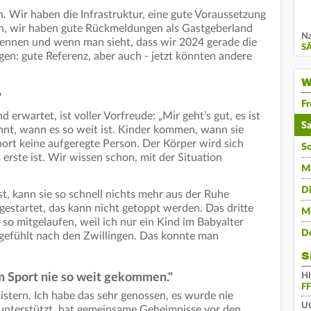
. Wir haben die Infrastruktur, eine gute Voraussetzung
en, wir haben gute Rückmeldungen als Gastgeberland
Na
ennen und wenn man sieht, dass wir 2024 gerade die
S
n: gute Referenz, aber auch - jetzt könnten andere
W
?
Fr
d erwartet, ist voller Vorfreude: „Mir geht’s gut, es ist
S
annt, wann es so weit ist. Kinder kommen, wann sie
port keine aufgeregte Person. Der Körper wird sich
S
s erste ist. Wir wissen schon, mit der Situation
M
D
st, kann sie so schnell nichts mehr aus der Ruhe
 gestartet, das kann nicht getoppt werden. Das dritte
M
h so mitgelaufen, weil ich nur ein Kind im Babyalter
D
angefühlt nach den Zwillingen. Das konnte man
S
H
m Sport nie so weit gekommen."
F
istern. Ich habe das sehr genossen, es wurde nie
Ut
g unterstützt, hat gemeinsame Geheimnisse vor den