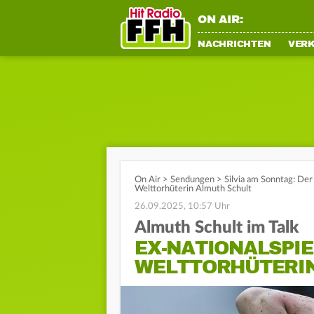
ON AIR:
NACHRICHTEN
VER
On Air
>
Sendungen
>
Silvia am Sonntag: Der 
Welttorhüterin Almuth Schult
26.09.2025, 10:57 Uhr
Almuth Schult im Talk
EX-NATIONALSPIE
WELTTORHÜTERI