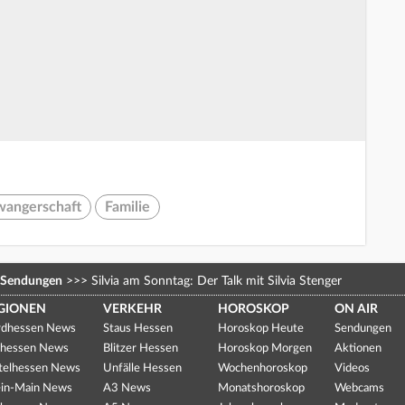
wangerschaft
Familie
Sendungen
>>>
Silvia am Sonntag: Der Talk mit Silvia Stenger
GIONEN
VERKEHR
HOROSKOP
ON AIR
dhessen News
Staus Hessen
Horoskop Heute
Sendungen
hessen News
Blitzer Hessen
Horoskop Morgen
Aktionen
telhessen News
Unfälle Hessen
Wochenhoroskop
Videos
in-Main News
A3 News
Monatshoroskop
Webcams