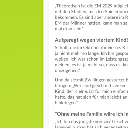
„Theoretisch ist die EM 2029 möglich
mit den Stadien, mit den Spielerinn
bekommen. Es sind aber andere im R
EM der Männer hatten, kann man sage
mal dran sein.“
Aufgeregt wegen viertem Kind
Schult, die im Oktober ihr viertes Kin
ja nicht mehr so lange. Ich bin gesp
wollen. Ich war schon im Leistungss
melden, es ist ja nicht so, dass es da
umzugehen.“
Und da sie mit Zwillingen gestartet i
bringen: „Wir sind gleich mit zweien
Kind, der Kleine, ist für mich einfac
hatte, das hat sich für mich leicht 
hinkriegen.“
"Ohne meine Familie wäre ich i
„Ich bin das jüngste von vier Geschw
langweilig, man hat sich gegenseiti