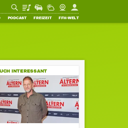
Playlist
Staupilot
Wetter
Webcam
Mein FFH
O
PODCAST
FREIZEIT
FFH-WELT
UCH INTERESSANT