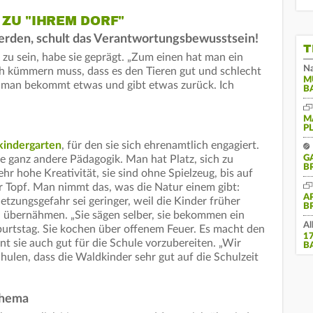
ZU "IHREM DORF"
erden, schult das Verantwortungsbewusstsein!
T
u sein, habe sie geprägt. „Zum einen hat man ein
Na
h kümmern muss, dass es den Tieren gut und schlecht
M
, man bekommt etwas und gibt etwas zurück. Ich
B
M
P
indergarten
, für den sie sich ehrenamtlich engagiert.
G
ne ganz andere Pädagogik. Man hat Platz, sich zu
B
hr hohe Kreativität, sie sind ohne Spielzeug, bis auf
er Topf. Man nimmt das, was die Natur einem gibt:
A
etzungsgefahr sei geringer, weil die Kinder früher
B
übernähmen. „Sie sägen selber, sie bekommen ein
Al
urtstag. Sie kochen über offenem Feuer. Es macht den
1
int sie auch gut für die Schule vorzubereiten. „Wir
B
en, dass die Waldkinder sehr gut auf die Schulzeit
 Thema