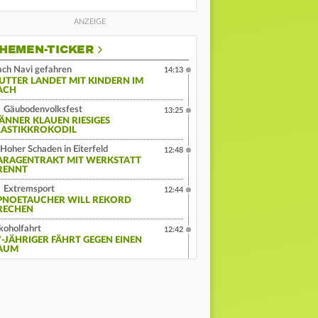
HEMEN-TICKER
ch Navi gefahren
14:13
UTTER LANDET MIT KINDERN IM
ACH
Gäubodenvolksfest
13:25
ÄNNER KLAUEN RIESIGES
LASTIKKROKODIL
Hoher Schaden in Eiterfeld
12:48
ARAGENTRAKT MIT WERKSTATT
RENNT
Extremsport
12:44
PNOETAUCHER WILL REKORD
RECHEN
koholfahrt
12:42
7-JÄHRIGER FÄHRT GEGEN EINEN
AUM