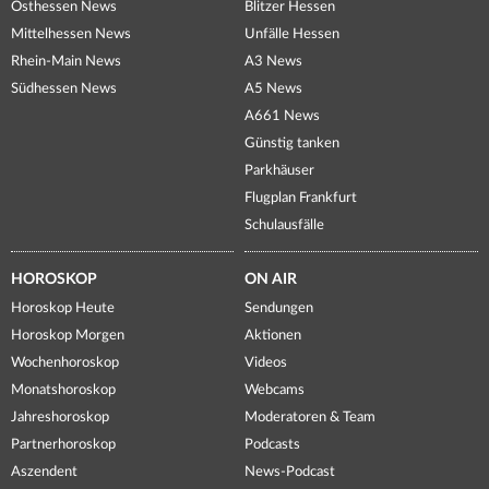
Osthessen News
Blitzer Hessen
Mittelhessen News
Unfälle Hessen
Rhein-Main News
A3 News
Südhessen News
A5 News
A661 News
Günstig tanken
Parkhäuser
Flugplan Frankfurt
Schulausfälle
HOROSKOP
ON AIR
Horoskop Heute
Sendungen
Horoskop Morgen
Aktionen
Wochenhoroskop
Videos
Monatshoroskop
Webcams
Jahreshoroskop
Moderatoren & Team
Partnerhoroskop
Podcasts
Aszendent
News-Podcast