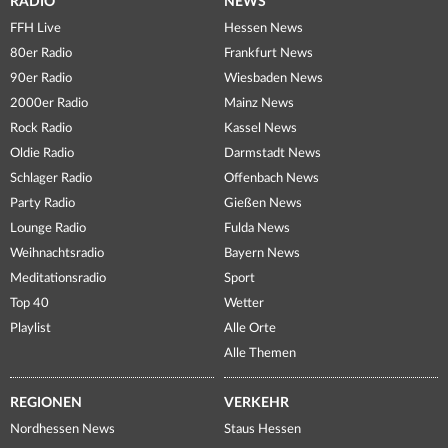
RADIO
NEWS
FFH Live
Hessen News
80er Radio
Frankfurt News
90er Radio
Wiesbaden News
2000er Radio
Mainz News
Rock Radio
Kassel News
Oldie Radio
Darmstadt News
Schlager Radio
Offenbach News
Party Radio
Gießen News
Lounge Radio
Fulda News
Weihnachtsradio
Bayern News
Meditationsradio
Sport
Top 40
Wetter
Playlist
Alle Orte
Alle Themen
REGIONEN
VERKEHR
Nordhessen News
Staus Hessen