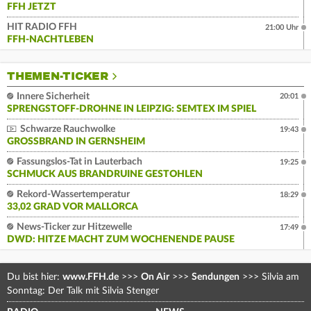
FFH JETZT
HIT RADIO FFH
21:00 Uhr
FFH-NACHTLEBEN
THEMEN-TICKER
Innere Sicherheit
20:01
SPRENGSTOFF-DROHNE IN LEIPZIG: SEMTEX IM SPIEL
Schwarze Rauchwolke
19:43
GROSSBRAND IN GERNSHEIM
Fassungslos-Tat in Lauterbach
19:25
SCHMUCK AUS BRANDRUINE GESTOHLEN
Rekord-Wassertemperatur
18:29
33,02 GRAD VOR MALLORCA
News-Ticker zur Hitzewelle
17:49
DWD: HITZE MACHT ZUM WOCHENENDE PAUSE
Du bist hier:
www.FFH.de
>>>
On Air
>>>
Sendungen
>>>
Silvia am
Sonntag: Der Talk mit Silvia Stenger