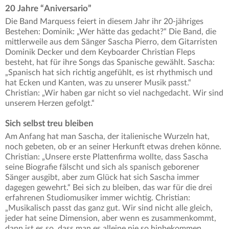
20 Jahre “Aniversario”
Die Band Marquess feiert in diesem Jahr ihr 20-jähriges
Bestehen: Dominik: „Wer hätte das gedacht?“ Die Band, die
mittlerweile aus dem Sänger Sascha Pierro, dem Gitarristen
Dominik Decker und dem Keyboarder Christian Fleps
besteht, hat für ihre Songs das Spanische gewählt. Sascha:
„Spanisch hat sich richtig angefühlt, es ist rhythmisch und
hat Ecken und Kanten, was zu unserer Musik passt.“
Christian: „Wir haben gar nicht so viel nachgedacht. Wir sind
unserem Herzen gefolgt.“
Sich selbst treu bleiben
Am Anfang hat man Sascha, der italienische Wurzeln hat,
noch gebeten, ob er an seiner Herkunft etwas drehen könne.
Christian: „Unsere erste Plattenfirma wollte, dass Sascha
seine Biografie fälscht und sich als spanisch geborener
Sänger ausgibt, aber zum Glück hat sich Sascha immer
dagegen gewehrt.“ Bei sich zu bleiben, das war für die drei
erfahrenen Studiomusiker immer wichtig. Christian:
„Musikalisch passt das ganz gut. Wir sind nicht alle gleich,
jeder hat seine Dimension, aber wenn es zusammenkommt,
dann ist es so, dass man es alleine nie so hinbekommen