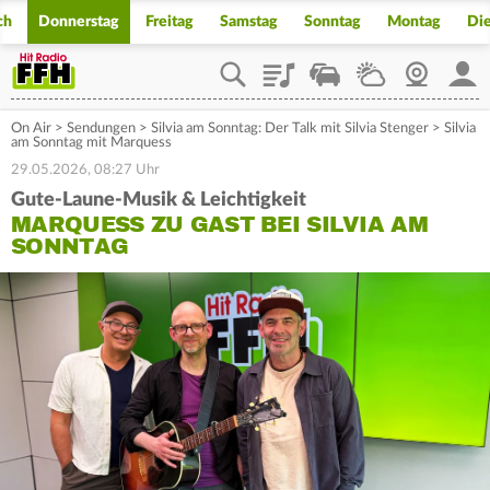
ch
Donnerstag
Freitag
Samstag
Sonntag
Montag
Di
Playlist
Staupilot
Wetter
Webcam
Mein
On Air
>
Sendungen
>
Silvia am Sonntag: Der Talk mit Silvia Stenger
>
Silvia
am Sonntag mit Marquess
29.05.2026, 08:27 Uhr
Gute-Laune-Musik & Leichtigkeit
MARQUESS ZU GAST BEI SILVIA AM
SONNTAG