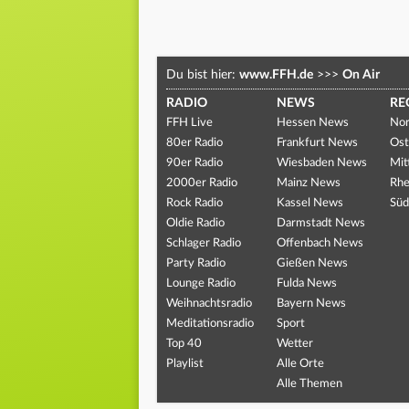
Du bist hier:
www.FFH.de
>>>
On Air
RADIO
NEWS
RE
FFH Live
Hessen News
Nor
80er Radio
Frankfurt News
Ost
90er Radio
Wiesbaden News
Mit
2000er Radio
Mainz News
Rhe
Rock Radio
Kassel News
Süd
Oldie Radio
Darmstadt News
Schlager Radio
Offenbach News
Party Radio
Gießen News
Lounge Radio
Fulda News
Weihnachtsradio
Bayern News
Meditationsradio
Sport
Top 40
Wetter
Playlist
Alle Orte
Alle Themen