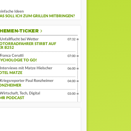
einfache Ideen
AS SOLL ICH ZUM GRILLEN MITBRINGEN?
HEMEN-TICKER
Unfallflucht bei Wetter
07:32
OTORRADFAHRER STIRBT AUF
ER B252
Franca Cerutti
07:00
SYCHOLOGIE TO GO!
Interviews mit Matze Hielscher
06:00
OTEL MATZE
Kriegsreporter Paul Ronzheimer
04:00
ONZHEIMER
Wirtschaft, Tech, Digital
03:00
MR PODCAST