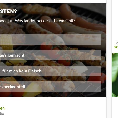
BSTEN?
ooo gut: Was landet bei dir auf dem Grill?
Pe
S
ag's gemischt
- für mich kein Fleisch
 experimentell
ten
dio