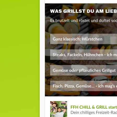
WAS GRILLST DU AM LIE
Es brutzelt und röstet und duftet so
Ganz klassisch: Würstchen
Steaks, Fackeln, Hühnchen - ich m
Gemüse oder pflanzliches Grillgut 
Fisch, Pizza, Gemüse... - ich mag's
FFH CHILL & GRILL star
Dein chilliges Freizeit-Ra