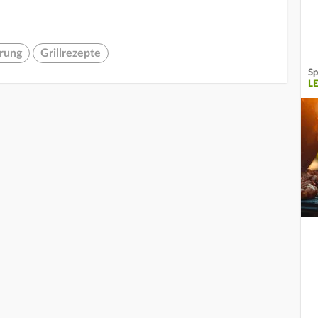
rung
Grillrezepte
Sp
L