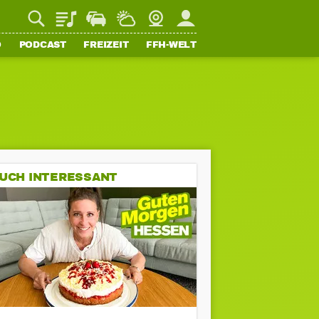
Playlist
Staupilot
Wetter
Webcam
Mein FFH
O
PODCAST
FREIZEIT
FFH-WELT
UCH INTERESSANT