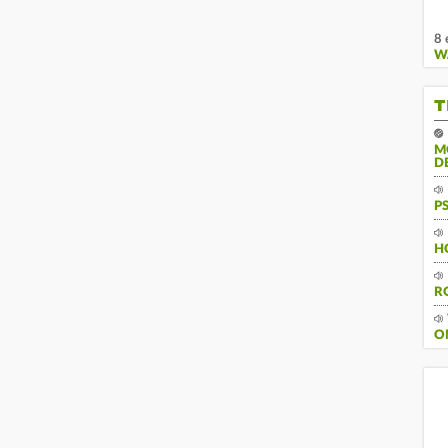
8 
W
T
M
D
P
H
R
O