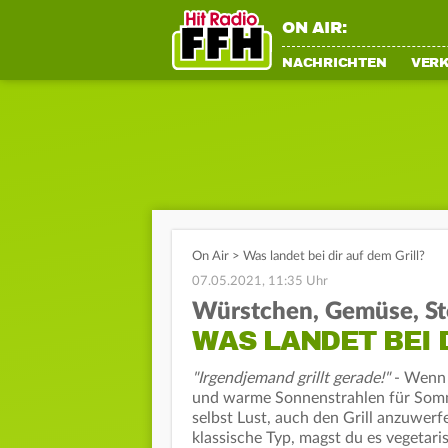
ON AIR:
NACHRICHTEN
VER
On Air
>
Was landet bei dir auf dem Grill?
07.05.2021, 11:35 Uhr
Würstchen, Gemüse, St
WAS LANDET BEI 
"Irgendjemand grillt gerade!"
- Wenn 
und warme Sonnenstrahlen für Som
selbst Lust, auch den Grill anzuwerf
klassische Typ, magst du es vegetari