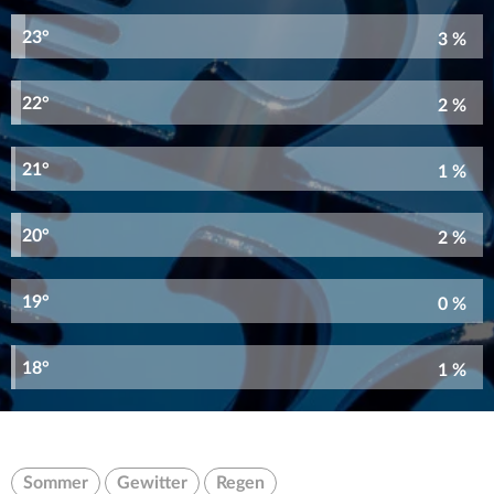
23°
3 %
22°
2 %
21°
1 %
20°
2 %
19°
0 %
18°
1 %
Sommer
Gewitter
Regen