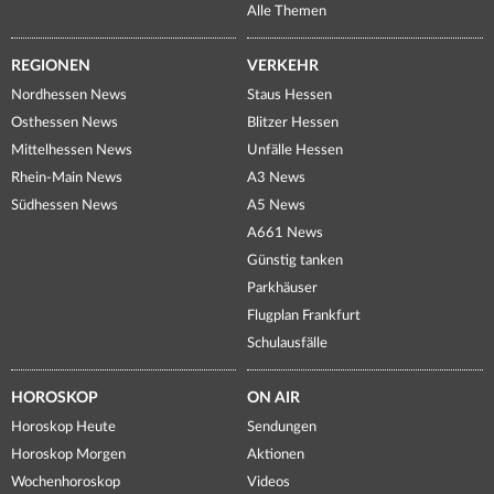
Alle Themen
REGIONEN
VERKEHR
Nordhessen News
Staus Hessen
Osthessen News
Blitzer Hessen
Mittelhessen News
Unfälle Hessen
Rhein-Main News
A3 News
Südhessen News
A5 News
A661 News
Günstig tanken
Parkhäuser
Flugplan Frankfurt
Schulausfälle
HOROSKOP
ON AIR
Horoskop Heute
Sendungen
Horoskop Morgen
Aktionen
Wochenhoroskop
Videos