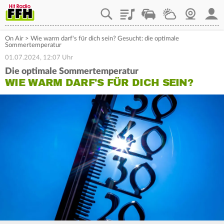
Playlist
Staupilot
Wetter
Webcam
Mein
On Air
>
Wie warm darf's für dich sein? Gesucht: die optimale
Sommertemperatur
01.07.2024, 12:07 Uhr
Die optimale Sommertemperatur
WIE WARM DARF'S FÜR DICH SEIN?