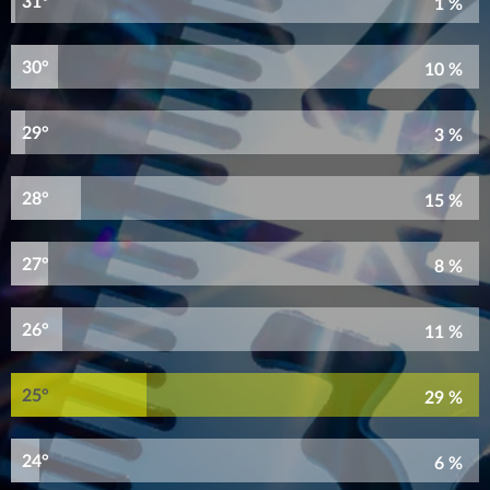
31°
1 %
30°
10 %
29°
3 %
28°
15 %
27°
8 %
26°
11 %
25°
29 %
24°
6 %