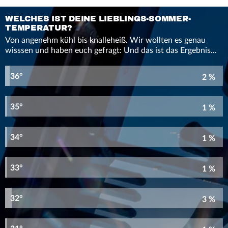
WELCHES IST DEINE LIEBLINGS-SOMMER-
TEMPERATUR?
Von angenehm kühl bis knalleheiß. Wir wollten es genau
wisssen und haben euch gefragt: Und das ist das Ergebnis...
36°
2 %
35°
1 %
34°
1 %
33°
1 %
32°
3 %