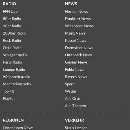
RADIO
NEWS
FFH Live
Hessen News
80er Radio
Frankfurt News
90er Radio
Wiesbaden News
2000er Radio
Mainz News
Rock Radio
Kassel News
Oldie Radio
Darmstadt News
Schlager Radio
Offenbach News
Party Radio
Gießen News
Lounge Radio
Fulda News
Weihnachtsradio
Bayern News
Meditationsradio
Sport
Top 40
Wetter
Playlist
Alle Orte
Alle Themen
REGIONEN
VERKEHR
Nordhessen News
Staus Hessen