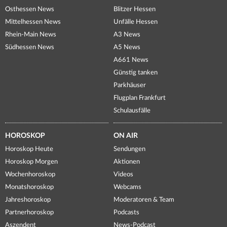
Osthessen News
Blitzer Hessen
Mittelhessen News
Unfälle Hessen
Rhein-Main News
A3 News
Südhessen News
A5 News
A661 News
Günstig tanken
Parkhäuser
Flugplan Frankfurt
Schulausfälle
HOROSKOP
ON AIR
Horoskop Heute
Sendungen
Horoskop Morgen
Aktionen
Wochenhoroskop
Videos
Monatshoroskop
Webcams
Jahreshoroskop
Moderatoren & Team
Partnerhoroskop
Podcasts
Aszendent
News-Podcast