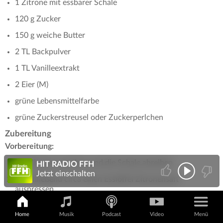
1 Zitrone mit essbarer Schale
120 g Zucker
150 g weiche Butter
2 TL Backpulver
1 TL Vanilleextrakt
2 Eier (M)
grüne Lebensmittelfarbe
grüne Zuckerstreusel oder Zuckerperlchen
Zubereitung
Vorbereitung:
Die Zitrone waschen und die Schale abreiben.
HIT RADIO FFH
Jetzt einschalten
Anschließend circa einen Esslöffel Zitronensaft
auspressen.
Teig herstellen:
Home
Musik
Podcast
Video
Menü
Das Mehl mit dem Backpulver vermischen. Die Butter,