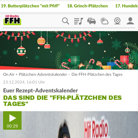
19. Butterplätzchen "mit Pfiff"
18. Grinch-Plätzchen
17. Hundek
Playlist
Staupilot
Wetter
Webcam
Mein
On Air
>
Plätzchen-Adventskalender – Die FFH-Plätzchen des Tages
23.12.2024, 16:01 Uhr
Euer Rezept-Adventskalender
DAS SIND DIE "FFH-PLÄTZCHEN DES
TAGES"
00:29