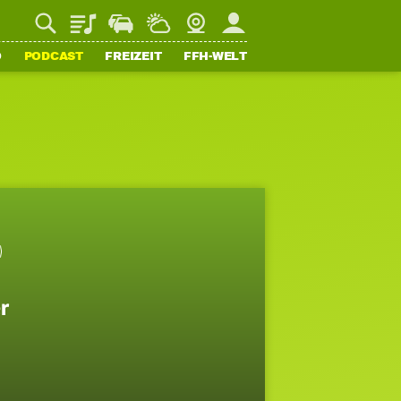
Playlist
Staupilot
Wetter
Webcam
Mein FFH
O
PODCAST
FREIZEIT
FFH-WELT
r