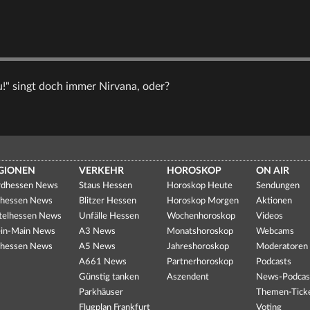
u!" singt doch immer Nirvana, oder?
GIONEN
VERKEHR
HOROSKOP
ON AIR
dhessen News
Staus Hessen
Horoskop Heute
Sendungen
hessen News
Blitzer Hessen
Horoskop Morgen
Aktionen
telhessen News
Unfälle Hessen
Wochenhoroskop
Videos
in-Main News
A3 News
Monatshoroskop
Webcams
hessen News
A5 News
Jahreshoroskop
Moderatoren
A661 News
Partnerhoroskop
Podcasts
Günstig tanken
Aszendent
News-Podcas
Parkhäuser
Themen-Tick
Flugplan Frankfurt
Voting