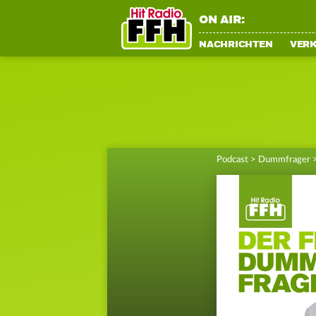
ON AIR:
NACHRICHTEN
VER
Podcast
>
Dummfrager