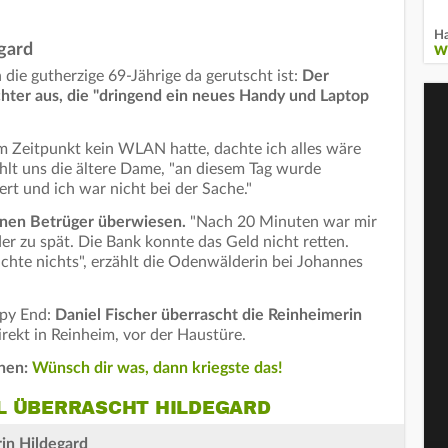
Ha
gard
W
 die gutherzige 69-Jährige da gerutscht ist:
Der
chter aus, die "dringend ein neues Handy und Laptop
m Zeitpunkt kein WLAN hatte, dachte ich alles wäre
ählt uns die ältere Dame, "an diesem Tag wurde
t und ich war nicht bei der Sache."
inen Betrüger überwiesen.
"Nach 20 Minuten war mir
er zu spät. Die Bank konnte das Geld nicht retten.
achte nichts", erzählt die Odenwälderin bei Johannes
ppy End:
Daniel Fischer überrascht die Reinheimerin
irekt in Reinheim, vor der Haustüre.
nen:
Wünsch dir was, dann kriegste das!
L ÜBERRASCHT HILDEGARD
in Hildegard