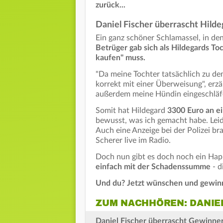
zurück...
Daniel Fischer überrascht Hilde
Ein ganz schöner Schlamassel, in den
Betrüger gab sich als Hildegards To
kaufen" muss.
"Da meine Tochter tatsächlich zu de
korrekt mit einer Überweisung", erz
außerdem meine Hündin eingeschläfer
Somit hat Hildegard
3300 Euro an e
bewusst, was ich gemacht habe. Leid
Auch eine Anzeige bei der Polizei br
Scherer live im Radio.
Doch nun gibt es doch noch ein Ha
einfach mit der Schadenssumme
- d
Und du? Jetzt wünschen und gewin
ZUM NACHHÖREN: DANIE
Daniel Fischer überrascht Gewinner