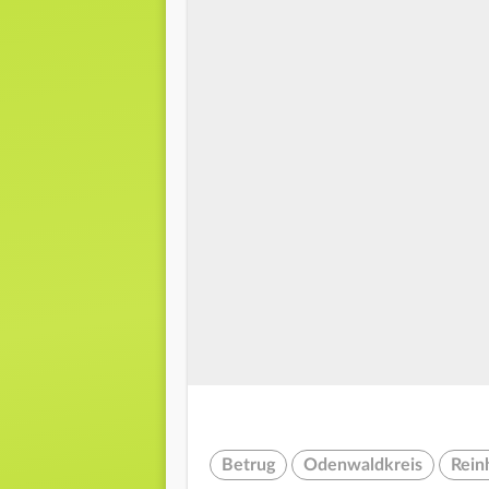
Betrug
Odenwaldkreis
Rein