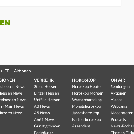
NEN
>>
FFH-Aktionen
GIONEN
VERKEHR
HOROSKOP
ON AIR
dhessen News
Staus Hessen
Horoskop Heute
Sendungen
hessen News
Blitzer Hessen
Horoskop Morgen
Aktionen
telhessen News
Unfälle Hessen
Wochenhoroskop
Videos
in-Main News
A3 News
Monatshoroskop
Webcams
hessen News
A5 News
Jahreshoroskop
Moderatoren
A661 News
Partnerhoroskop
Podcasts
Günstig tanken
Aszendent
News-Podcas
Parkhäuser
Themen-Tick