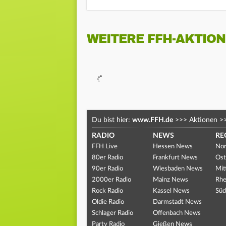
WEITERE FFH-AKTIO
Du bist hier:
www.FFH.de
>>>
Aktionen
>
RADIO
NEWS
RE
FFH Live
Hessen News
Nor
80er Radio
Frankfurt News
Ost
90er Radio
Wiesbaden News
Mit
2000er Radio
Mainz News
Rhe
Rock Radio
Kassel News
Süd
Oldie Radio
Darmstadt News
Schlager Radio
Offenbach News
Party Radio
Gießen News