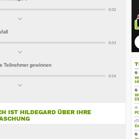
0:32
fall
0:53
T
ere Teilnehmer gewinnen
0:14
W
H
W
D
CH IST HILDEGARD ÜBER IHRE
P
RASCHUNG
D