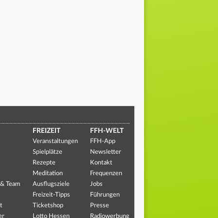
FREIZEIT
FFH-WELT
Veranstaltungen
FFH-App
Spielplätze
Newsletter
Rezepte
Kontakt
Meditation
Frequenzen
 & Team
Ausflugsziele
Jobs
Freizeit-Tipps
Führungen
t
Ticketshop
Presse
er
Lotto Hessen
Radiowerbung