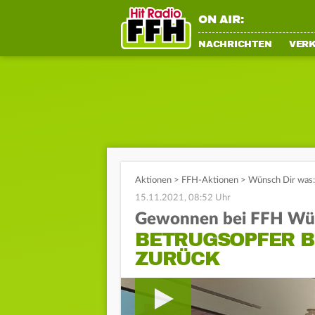
ON AIR:
NACHRICHTEN
VER
Aktionen
>
FFH-Aktionen
>
Wünsch Dir was:
15.11.2021, 08:52 Uhr
Gewonnen bei FFH Wün
BETRUGSOPFER B
ZURÜCK