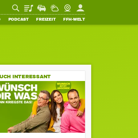
Playlist
Staupilot
Wetter
Webcam
Mein FFH
O
PODCAST
FREIZEIT
FFH-WELT
UCH INTERESSANT