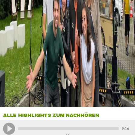
0
seconds
of
0
seconds
ALLE HIGHLIGHTS ZUM NACHHÖREN
9:16