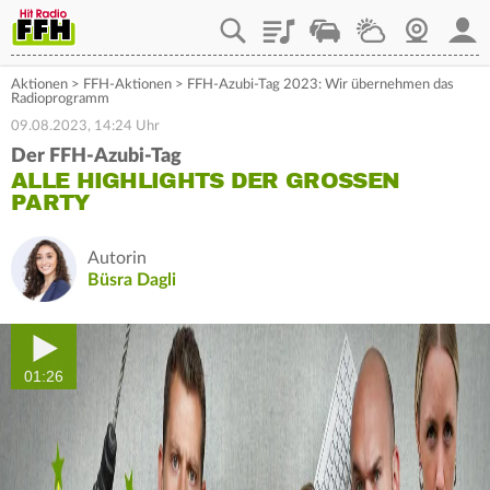
Playlist
Staupilot
Wetter
Webcam
Mein
Aktionen
>
FFH-Aktionen
>
FFH-Azubi-Tag 2023: Wir übernehmen das
Radioprogramm
09.08.2023, 14:24 Uhr
Der FFH-Azubi-Tag
ALLE HIGHLIGHTS DER GROSSEN P
ARTY
Autorin
Büsra Dagli
01:26