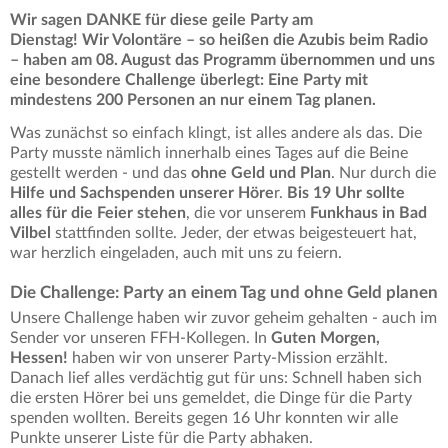
Wir sagen DANKE für diese geile Party am
Dienstag! Wir Volontäre – so heißen die Azubis beim Radio
– haben am 08. August das Programm übernommen und uns
eine besondere Challenge überlegt: Eine Party mit
mindestens 200 Personen an nur einem Tag planen.
Was zunächst so einfach klingt, ist alles andere als das. Die
Party musste nämlich innerhalb eines Tages auf die Beine
gestellt werden - und das
ohne Geld und Plan
. Nur durch die
Hilfe und Sachspenden unserer Höre
r.
Bis 19 Uhr sollte
alles für die Feier stehen
, die vor unserem
Funkhaus in Bad
Vilbel
stattfinden sollte. Jeder, der etwas beigesteuert hat,
war herzlich eingeladen, auch mit uns zu feiern.
Die Challenge: Party an einem Tag und ohne Geld planen
Unsere Challenge haben wir zuvor geheim gehalten - auch im
Sender vor unseren FFH-Kollegen. In
Guten Morgen,
Hessen!
haben wir von unserer Party-Mission erzählt.
Danach lief alles verdächtig gut für uns: Schnell haben sich
die ersten Hörer bei uns gemeldet, die Dinge für die Party
spenden wollten. Bereits gegen 16 Uhr konnten wir alle
Punkte unserer Liste für die Party abhaken.