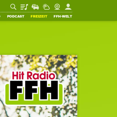
Playlist
Staupilot
Wetter
Webcam
Mein FFH
O
PODCAST
FREIZEIT
FFH-WELT