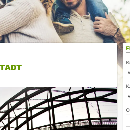
F
R
STADT
K
O