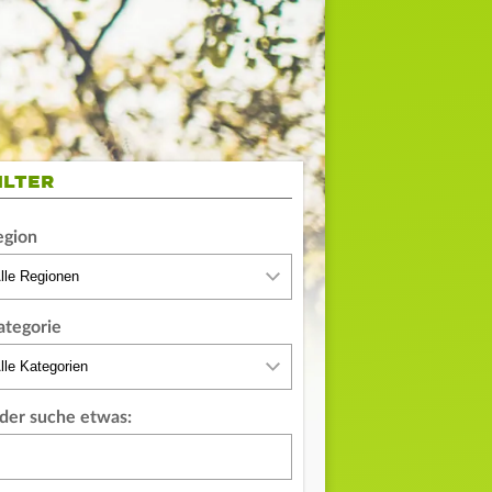
ILTER
egion
ategorie
der suche etwas: