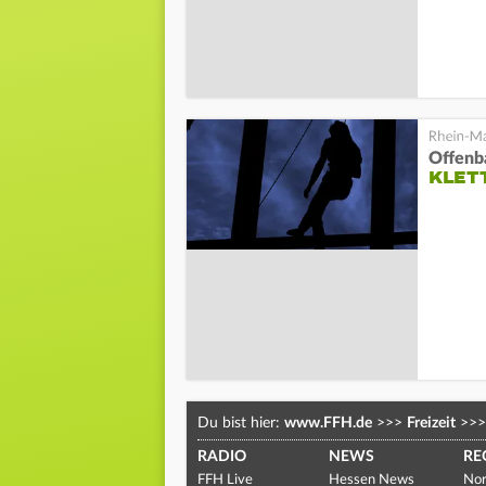
Offenb
KLET
Du bist hier:
www.FFH.de
>>>
Freizeit
>>>
RADIO
NEWS
RE
FFH Live
Hessen News
Nor