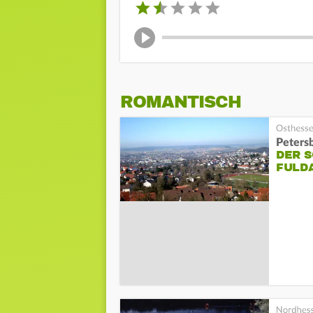
ROMANTISCH
Peters
DER S
FULD