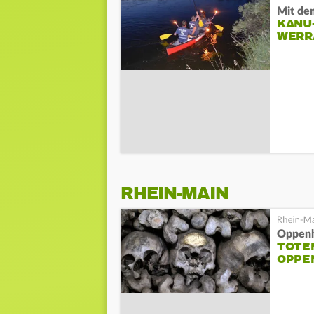
Mit de
KANU
WERR
RHEIN-MAIN
Oppen
TOTE
OPPE