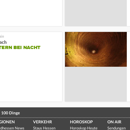
ach
TERN BEI NACHT
100 Dinge
GIONEN
VERKEHR
HOROSKOP
ON AIR
dhessen News
Staus Hessen
Horoskop Heute
Sendungen