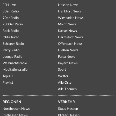
FFH Live
Hessen News
80er Radio
Frankfurt News
90er Radio
Wiesbaden News
2000er Radio
Mainz News
Rock Radio
Kassel News
Oldie Radio
Darmstadt News
Schlager Radio
Offenbach News
Party Radio
Gießen News
Lounge Radio
Fulda News
Weihnachtsradio
Bayern News
Meditationsradio
Sport
Top 40
Wetter
Playlist
Alle Orte
Alle Themen
REGIONEN
VERKEHR
Nordhessen News
Staus Hessen
Osthessen News
Blitzer Hessen