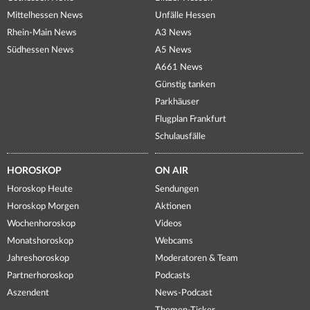
Mittelhessen News
Unfälle Hessen
Rhein-Main News
A3 News
Südhessen News
A5 News
A661 News
Günstig tanken
Parkhäuser
Flugplan Frankfurt
Schulausfälle
HOROSKOP
ON AIR
Horoskop Heute
Sendungen
Horoskop Morgen
Aktionen
Wochenhoroskop
Videos
Monatshoroskop
Webcams
Jahreshoroskop
Moderatoren & Team
Partnerhoroskop
Podcasts
Aszendent
News-Podcast