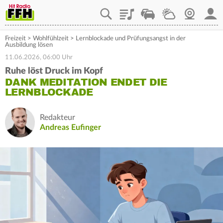
Playlist
Staupilot
Wetter
Webcam
Mein
Freizeit
>
Wohlfühlzeit
>
Lernblockade und Prüfungsangst in der
Ausbildung lösen
11.06.2026, 06:00 Uhr
Ruhe löst Druck im Kopf
DANK MEDITATION ENDET DIE
LERNBLOCKADE
Redakteur
Andreas Eufinger