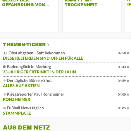
WEGEN DER
KÄMPFT MIT
I
GEFÄHRDUNG VON…
TROCKENHEIT
THEMEN-TICKER
Obst abgeben - Saft bekommen
09:58
DIESE KELTEREIEN SIND OFFEN FÜR ALLE
Badeunglück in Marburg
08:43
23-JÄHRIGER ERTRINKT IN DER LAHN
Der tägliche Börsen-Shot
04:59
ALLES AUF AKTIEN
Kriegsreporter Paul Ronzheimer
04:00
RONZHEIMER
Fußball News täglich
00:05
STAMMPLATZ
AUS DEM NETZ