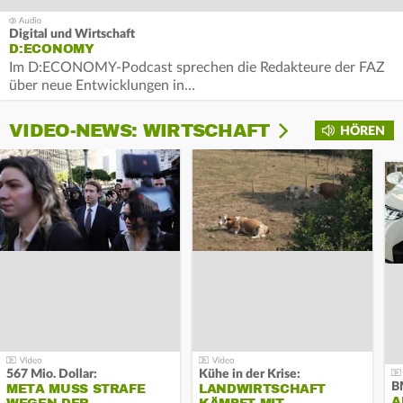
Digital und Wirtschaft
D:ECONOMY
Im D:ECONOMY-Podcast sprechen die Redakteure der FAZ
über neue Entwicklungen in…
VIDEO-NEWS: WIRTSCHAFT
HÖREN
567 Mio. Dollar:
Kühe in der Krise:
B
META MUSS STRAFE
LANDWIRTSCHAFT
A