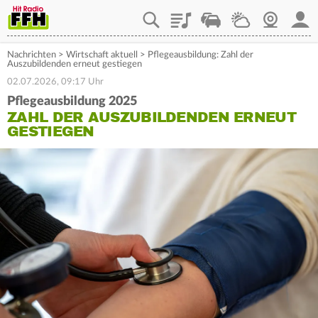
Playlist
Staupilot
Wetter
Webcam
Mein
Nachrichten
>
Wirtschaft aktuell
>
Pflegeausbildung: Zahl der
Auszubildenden erneut gestiegen
02.07.2026, 09:17 Uhr
Pflegeausbildung 2025
ZAHL DER AUSZUBILDENDEN ERNEUT
GESTIEGEN