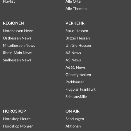
Playlist
Alle Orte
Alle Themen
REGIONEN
VERKEHR
Nordhessen News
Staus Hessen
Osthessen News
Blitzer Hessen
Mittelhessen News
Unfälle Hessen
Rhein-Main News
A3 News
Südhessen News
A5 News
A661 News
Günstig tanken
Parkhäuser
Flugplan Frankfurt
Schulausfälle
HOROSKOP
ON AIR
Horoskop Heute
Sendungen
Horoskop Morgen
Aktionen