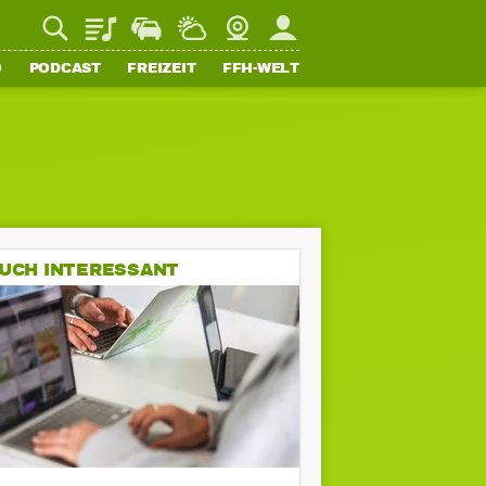
Playlist
Staupilot
Wetter
Webcam
Mein FFH
O
PODCAST
FREIZEIT
FFH-WELT
UCH INTERESSANT