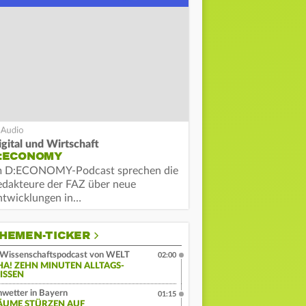
igital und Wirtschaft
:ECONOMY
m D:ECONOMY-Podcast sprechen die
edakteure der FAZ über neue
ntwicklungen in…
HEMEN-TICKER
Wissenschaftspodcast von WELT
02:00
HA! ZEHN MINUTEN ALLTAGS-
ISSEN
wetter in Bayern
01:15
ÄUME STÜRZEN AUF