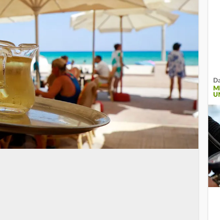
Da
M
U