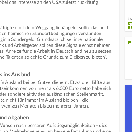
bei das Interesse an den USA zuletzt rückläufig
Jo
S
äftigten mit dem Weggang liebäugeln, sollte das auch
B
t den heimischen Standortbedingungen verstanden
inia Sondergeld. Grundsätzlich sei internationale
P
ik und Arbeitgeber sollten diese Signale ernst nehmen:
es, Anreize für die Arbeit in Deutschland neu zu setzen,
d Talenten so echte Gründe zum Bleiben zu bieten",
s ins Ausland
fs Ausland bei bei Gutverdienern. Etwa die Hälfte aus
tseinkommen von mehr als 6.000 Euro netto habe sich
der sondiere aktiv den ausländischen Stellenmarkt.
te nicht für immer im Ausland bleiben - die
n wenigen Monaten bis zu mehreren Jahren.
und Abgaben
Wunsch nach besseren Aufstiegsmöglichkeiten - dies
ten an. Vielmehr gehe es um bessere Bezahlung und eine