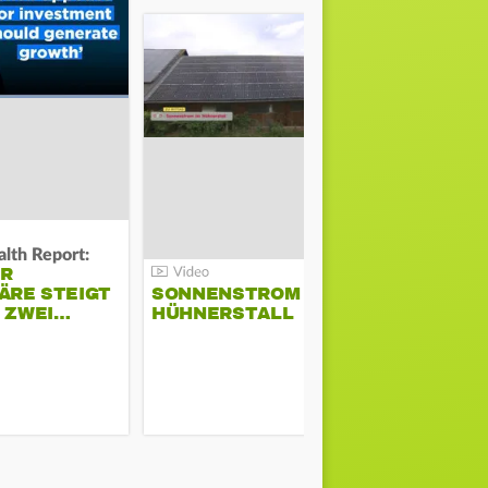
lth Report:
Unter Auflag
ER
EU ERLAU
ÄRE STEIGT
SONNENSTROM IM
PARAMOU
M ZWEI…
HÜHNERSTALL
GEPLANT