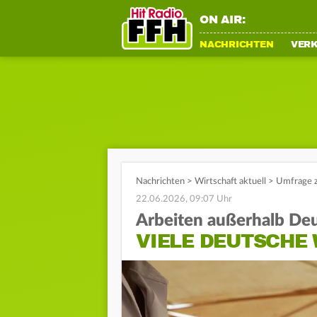
ON AIR:
NACHRICHTEN
VER
Nachrichten
>
Wirtschaft aktuell
>
Umfrage z
22.06.2026, 09:07 Uhr
Arbeiten außerhalb De
VIELE DEUTSCHE