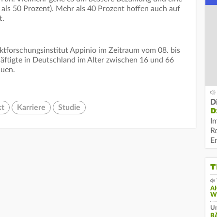
 als 50 Prozent). Mehr als 40 Prozent hoffen auch auf
t.
ktforschungsinstitut Appinio im Zeitraum vom 08. bis
äftigte in Deutschland im Alter zwischen 16 und 66
auen.
D
kt
Karriere
Studie
D
I
R
E
T
A
W
Un
B