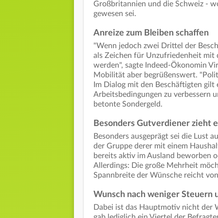
Großbritannien und die Schweiz - wo
gewesen sei.
Anreize zum Bleiben schaffen
"Wenn jedoch zwei Drittel der Besch
als Zeichen für Unzufriedenheit mi
werden", sagte Indeed-Ökonomin Virg
Mobilität aber begrüßenswert. "Polit
Im Dialog mit den Beschäftigten gilt 
Arbeitsbedingungen zu verbessern un
betonte Sondergeld.
Besonders Gutverdiener zieht e
Besonders ausgeprägt sei die Lust au
der Gruppe derer mit einem Haushal
bereits aktiv im Ausland beworben o
Allerdings: Die große Mehrheit möch
Spannbreite der Wünsche reicht vo
Wunsch nach weniger Steuern 
Dabei ist das Hauptmotiv nicht der 
gab lediglich ein Viertel der Befrag