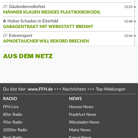
Gäubodenvolksfest
13:25
MÄNNER KLAUEN RIESIGES PLASTIKKROKODIL
Hoher Schaden in Eiterfeld
12:48
GARAGENTRAKT MIT WERKSTATT BRENNT
Extremsport
12:44
APNOETAUCHER WILL REKORD BRECHEN
AUS DEM NETZ
Du bist hier:
www.FFH.de
>>>
Nachrichten
>>>
Top-Meldungen
RADIO
NEWS
FFH Live
Hessen News
80er Radio
Frankfurt News
90er Radio
Wiesbaden News
2000er Radio
Mainz News
Rock Radio
Kassel News