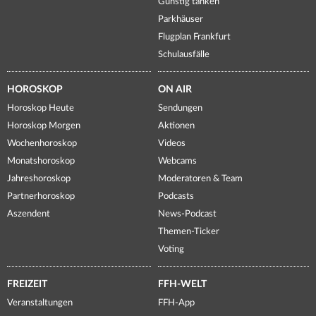
Günstig tanken
Parkhäuser
Flugplan Frankfurt
Schulausfälle
HOROSKOP
ON AIR
Horoskop Heute
Sendungen
Horoskop Morgen
Aktionen
Wochenhoroskop
Videos
Monatshoroskop
Webcams
Jahreshoroskop
Moderatoren & Team
Partnerhoroskop
Podcasts
Aszendent
News-Podcast
Themen-Ticker
Voting
FREIZEIT
FFH-WELT
Veranstaltungen
FFH-App