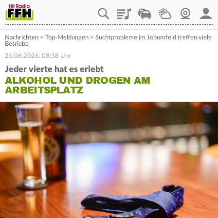
Playlist
Staupilot
Wetter
Webcam
Mein
Nachrichten
>
Top-Meldungen
>
Suchtprobleme im Jobumfeld treffen viele
Betriebe
25.06.2026, 08:38 Uhr
Jeder vierte hat es erlebt
ALKOHOL UND DROGEN AM
ARBEITSPLATZ