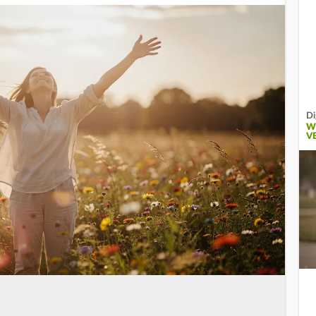
Di
W
V