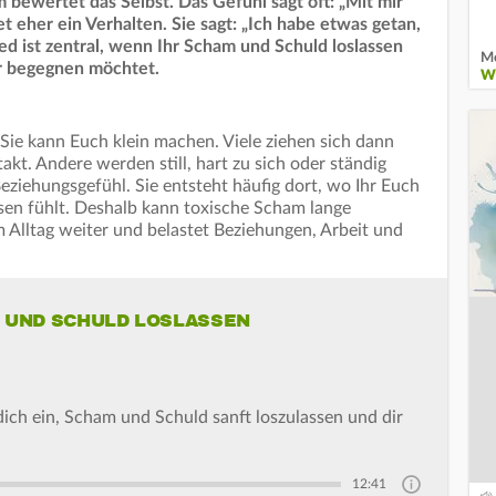
m bewertet das Selbst. Das Gefühl sagt oft: „Mit mir
t eher ein Verhalten. Sie sagt: „Ich habe etwas getan,
ied ist zentral, wenn Ihr Scham und Schuld loslassen
Me
er begegnen möchtet.
W
. Sie kann Euch klein machen. Viele ziehen sich dann
kt. Andere werden still, hart zu sich oder ständig
Beziehungsgefühl. Sie entsteht häufig dort, wo Ihr Euch
sen fühlt. Deshalb kann toxische Scham lange
m Alltag weiter und belastet Beziehungen, Arbeit und
M UND SCHULD LOSLASSEN
dich ein, Scham und Schuld sanft loszulassen und dir
12:41