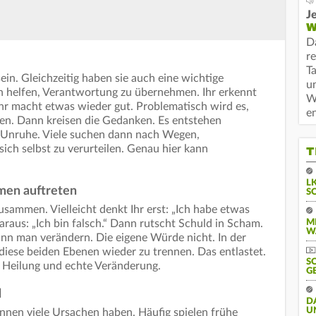
Je
W
D
r
T
in. Gleichzeitig haben sie auch eine wichtige
u
 helfen, Verantwortung zu übernehmen. Ihr erkennt
W
 Ihr macht etwas wieder gut. Problematisch wird es,
e
n. Dann kreisen die Gedanken. Es entstehen
 Unruhe. Viele suchen dann nach Wegen,
ich selbst zu verurteilen. Genau hier kann
T
L
en auftreten
S
ammen. Vielleicht denkt Ihr erst: „Ich habe etwas
raus: „Ich bin falsch.“ Dann rutscht Schuld in Scham.
M
W
ann man verändern. Die eigene Würde nicht. In der
 diese beiden Ebenen wieder zu trennen. Das entlastet.
S
, Heilung und echte Veränderung.
G
d
D
U
nen viele Ursachen haben. Häufig spielen frühe