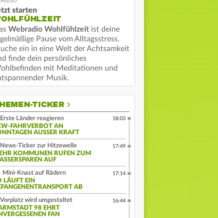
tzt starten
OHLFÜHLZEIT
as
Webradio Wohlfühlzeit
ist deine
egelmäßige Pause vom Alltagsstress.
auche ein in eine Welt der Achtsamkeit
nd finde dein persönliches
ohlbefinden mit Meditationen und
ntspannender Musik.
HEMEN-TICKER
Erste Länder reagieren
18:03
KW-FAHRVERBOT AN
ONNTAGEN AUSSER KRAFT
News-Ticker zur Hitzewelle
17:49
EHR KOMMUNEN RUFEN ZUM
ASSERSPAREN AUF
Mini-Knast auf Rädern
17:14
O LÄUFT EIN
EFANGENENTRANSPORT AB
Vorplatz wird umgestaltet
16:44
ARMSTADT 98 EHRT
NVERGESSENEN FAN