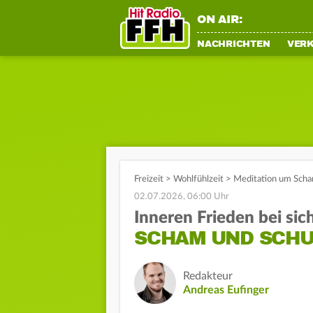
ON AIR:
NACHRICHTEN
VER
Freizeit
>
Wohlfühlzeit
>
Meditation um Scha
02.07.2026, 06:00 Uhr
Inneren Frieden bei sic
SCHAM UND SCHU
Redakteur
Andreas Eufinger