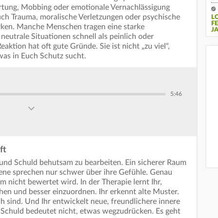
ertung, Mobbing oder emotionale Vernachlässigung
uch Trauma, moralische Verletzungen oder psychische
L
F
ken. Manche Menschen tragen eine starke
J
eutrale Situationen schnell als peinlich oder
eaktion hat oft gute Gründe. Sie ist nicht „zu viel“,
was in Euch Schutz sucht.
5:46
ft
und Schuld behutsam zu bearbeiten. Ein sicherer Raum
ffene sprechen nur schwer über ihre Gefühle. Genau
m nicht bewertet wird. In der Therapie lernt Ihr,
n und besser einzuordnen. Ihr erkennt alte Muster.
ch sind. Und Ihr entwickelt neue, freundlichere innere
Schuld bedeutet nicht, etwas wegzudrücken. Es geht