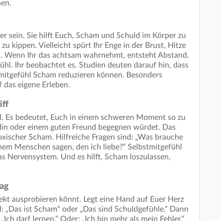
hen.
er sein. Sie hilft Euch, Scham und Schuld im Körper zu
 zu kippen. Vielleicht spürt Ihr Enge in der Brust, Hitze
h. Wenn Ihr das achtsam wahrnehmt, entsteht Abstand.
ühl. Ihr beobachtet es. Studien deuten darauf hin, dass
mitgefühl Scham reduzieren können. Besonders
f das eigene Erleben.
iff
eid. Es bedeutet, Euch in einem schweren Moment so zu
ndin oder einem guten Freund begegnen würdet. Das
toxischer Scham. Hilfreiche Fragen sind: „Was brauche
nem Menschen sagen, den ich liebe?“ Selbstmitgefühl
as Nervensystem. Und es hilft, Scham loszulassen,
tag
rekt ausprobieren könnt. Legt eine Hand auf Euer Herz
: „Das ist Scham“ oder „Das sind Schuldgefühle.“ Dann
„Ich darf lernen.“ Oder: „Ich bin mehr als mein Fehler.“