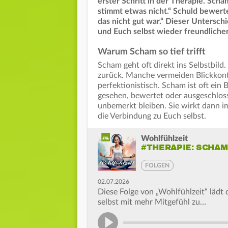
erster Schritt in der Therapie. Scha
stimmt etwas nicht.“ Schuld bewerte
das nicht gut war.“ Dieser Untersch
und Euch selbst wieder freundlich
Warum Scham so tief trifft
Scham geht oft direkt ins Selbstbild
zurück. Manche vermeiden Blickkonta
perfektionistisch. Scham ist oft ein 
gesehen, bewertet oder ausgeschlos
unbemerkt bleiben. Sie wirkt dann i
die Verbindung zu Euch selbst.
Wohlfühlzeit
#THERAPIE: SCHA
FOLGEN
02.07.2026
Diese Folge von „Wohlfühlzeit“ lädt 
selbst mit mehr Mitgefühl zu…