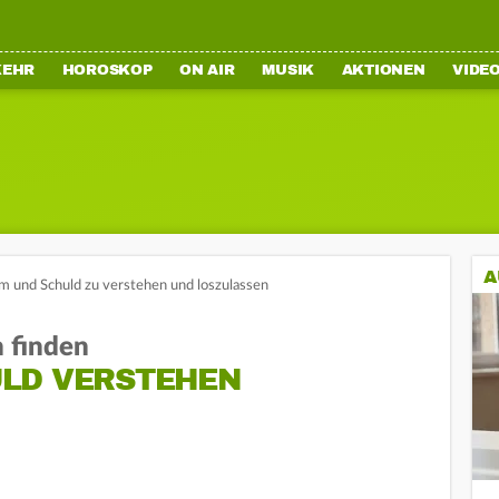
KEHR
HOROSKOP
ON AIR
MUSIK
AKTIONEN
VIDE
A
m und Schuld zu verstehen und loszulassen
h finden
LD VERSTEHEN