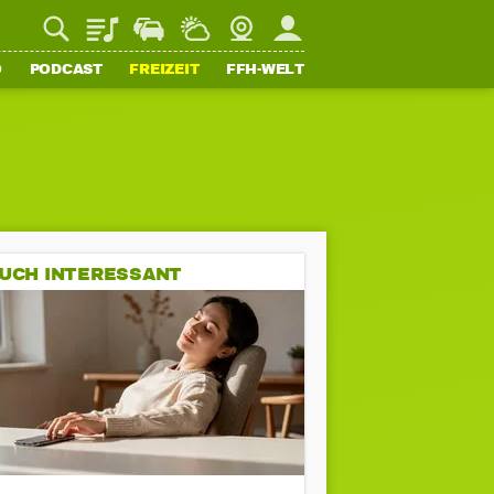
Playlist
Staupilot
Wetter
Webcam
Mein FFH
O
PODCAST
FREIZEIT
FFH-WELT
UCH INTERESSANT