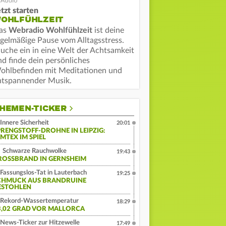
tzt starten
OHLFÜHLZEIT
as
Webradio Wohlfühlzeit
ist deine
egelmäßige Pause vom Alltagsstress.
auche ein in eine Welt der Achtsamkeit
nd finde dein persönliches
ohlbefinden mit Meditationen und
ntspannender Musik.
HEMEN-TICKER
Innere Sicherheit
20:01
PRENGSTOFF-DROHNE IN LEIPZIG:
MTEX IM SPIEL
Schwarze Rauchwolke
19:43
ROSSBRAND IN GERNSHEIM
Fassungslos-Tat in Lauterbach
19:25
CHMUCK AUS BRANDRUINE
ESTOHLEN
Rekord-Wassertemperatur
18:29
3,02 GRAD VOR MALLORCA
News-Ticker zur Hitzewelle
17:49