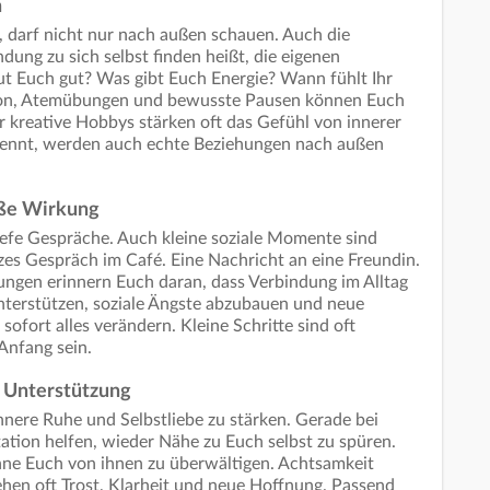
n
darf nicht nur nach außen schauen. Auch die
ndung zu sich selbst finden heißt, die eigenen
ut Euch gut? Was gibt Euch Energie? Wann fühlt Ihr
tion, Atemübungen und bewusste Pausen können Euch
r kreative Hobbys stärken oft das Gefühl von innerer
kennt, werden auch echte Beziehungen nach außen
ße Wirkung
iefe Gespräche. Auch kleine soziale Momente sind
urzes Gespräch im Café. Eine Nachricht an eine Freundin.
ngen erinnern Euch daran, dass Verbindung im Alltag
nterstützen, soziale Ängste abzubauen und neue
sofort alles verändern. Kleine Schritte sind oft
 Anfang sein.
s Unterstützung
nnere Ruhe und Selbstliebe zu stärken. Gerade bei
ation helfen, wieder Nähe zu Euch selbst zu spüren.
hne Euch von ihnen zu überwältigen. Achtsamkeit
hen oft Trost, Klarheit und neue Hoffnung. Passend