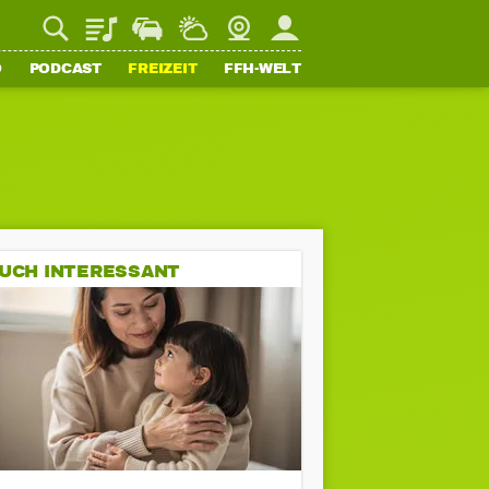
Playlist
Staupilot
Wetter
Webcam
Mein FFH
O
PODCAST
FREIZEIT
FFH-WELT
UCH INTERESSANT