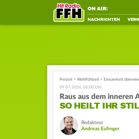
ON AIR:
NACHRICHTEN
VER
Freizeit
>
Wohlfühlzeit
>
Einsamkeit überwin
09.07.2026, 06:00 Uhr
Raus aus dem inneren A
SO HEILT IHR STI
Redakteur
Andreas Eufinger