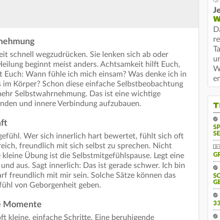
Je
W
D
r
hrnehmung
T
t schnell wegzudrücken. Sie lenken sich ab oder
u
eilung beginnt meist anders. Achtsamkeit hilft Euch,
W
t Euch: Wann fühle ich mich einsam? Was denke ich in
e
 im Körper? Schon diese einfache Selbstbeobachtung
 mehr Selbstwahrnehmung. Das ist eine wichtige
inden und innere Verbindung aufzubauen.
T
ft
S
SE
gefühl. Wer sich innerlich hart bewertet, fühlt sich oft
freich, freundlich mit sich selbst zu sprechen. Nicht
 kleine Übung ist die Selbstmitgefühlspause. Legt eine
G
und aus. Sagt innerlich: Das ist gerade schwer. Ich bin
arf freundlich mit mir sein. Solche Sätze können das
S
G
fühl von Geborgenheit geben.
te Momente
3
t kleine, einfache Schritte. Eine beruhigende