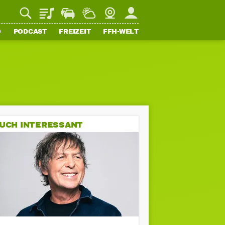
Playlist
Staupilot
Wetter
Webcam
Mein FFH
O
PODCAST
FREIZEIT
FFH-WELT
UCH INTERESSANT