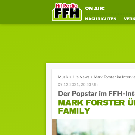
ON AIR:
NACHRICHTEN
VER
Musik
>
Hit-News
>
Mark Forster im Intervi
09.12.2021, 20:53 Uhr
Der Popstar im FFH-In
MARK FORSTER Ü
FAMILY