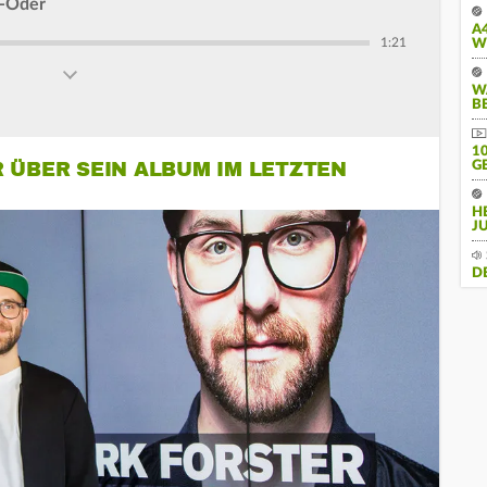
r-Oder
A
1:21
W
W
B
10
R ÜBER SEIN ALBUM IM LETZTEN
E
H
J
D