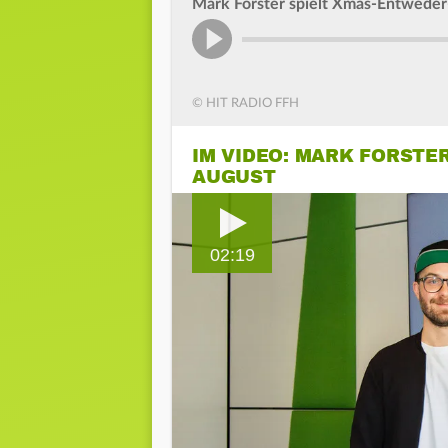
Mark Forster spielt Xmas-Entwede
© HIT RADIO FFH
IM VIDEO: MARK FORSTE
AUGUST
02:19