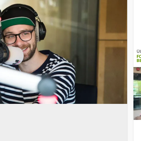
Üb
F
BE