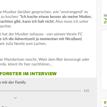
he Musiker darüber gesprochen, wie "anstrengend" es
Sä
m zu kochen:
"Ich koche etwas besser als meine Mutter,
"
achten gibt, kann ich halt nicht
. Also muss ich unter
Z
gwriter.
z hat der Musiker zuhause - von seinem Verein FC
ge ich die Adventszeit ja momentan mit Nico(laus)
Mark Julia Nestle zum Lachen.
der Mandarinen nascht, Wein dem Bier bevorzugt oder
e, könnt ihr hier nachhören...
FORSTER IM INTERVIEW
 mit der Family
1:01
T