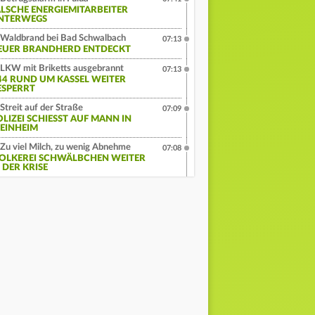
ALSCHE ENERGIEMITARBEITER
NTERWEGS
Waldbrand bei Bad Schwalbach
07:13
EUER BRANDHERD ENTDECKT
LKW mit Briketts ausgebrannt
07:13
44 RUND UM KASSEL WEITER
ESPERRT
Streit auf der Straße
07:09
LIZEI SCHIESST AUF MANN IN W
INHEIM
Zu viel Milch, zu wenig Abnehme
07:08
OLKEREI SCHWÄLBCHEN WEITER
 DER KRISE