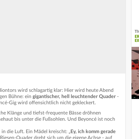
Th
E
E
ontors wird schlagartig klar: Hier wird heute Abend
sigen Bühne: ein
gigantischer, hell leuchtender Quader
-
cé-Gig wird offensichtlich nicht gekleckert.
che Klänge und tiefst-frequente Bässe dröhnen
haut bis unter die Fußsohlen. Und Beyoncé ist noch
 die Luft. Ein Mädel kreischt: „
Ey, ich komm gerade
 Riesen-Quader dreht sich um die eigene Achse - auf