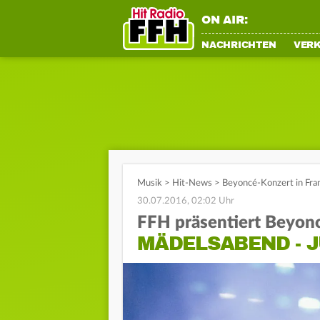
ON AIR:
NACHRICHTEN
VER
Musik
>
Hit-News
>
Beyoncé-Konzert in Fran
30.07.2016, 02:02 Uhr
FFH präsentiert Beyon
MÄDELSABEND - 