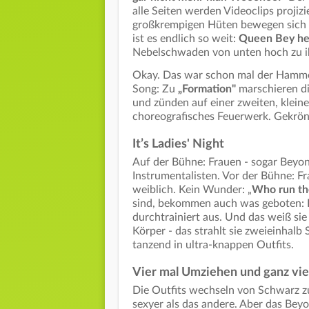
alle Seiten werden Videoclips projiz
großkrempigen Hüten bewegen sich v
ist es endlich so weit:
Queen Bey her
Nebelschwaden von unten hoch zu i
Okay. Das war schon mal der Hamme
Song: Zu
„Formation"
marschieren di
und zünden auf einer zweiten, klei
choreografisches Feuerwerk. Gekrö
It’s Ladies' Night
Auf der Bühne: Frauen - sogar Beyon
Instrumentalisten. Vor der Bühne: F
weiblich. Kein Wunder: „
Who run the
sind, bekommen auch was geboten: B
durchtrainiert aus. Und das weiß sie
Körper - das strahlt sie zweieinhalb
tanzend in ultra-knappen Outfits.
Vier mal Umziehen und ganz viel
Die Outfits wechseln von Schwarz zu
sexyer als das andere. Aber das Be