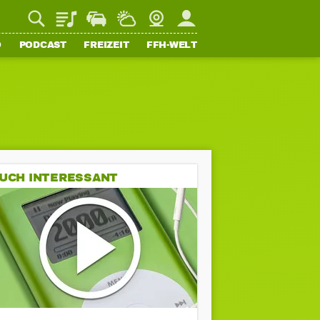
Playlist
Staupilot
Wetter
Webcam
Mein FFH
O
PODCAST
FREIZEIT
FFH-WELT
UCH INTERESSANT