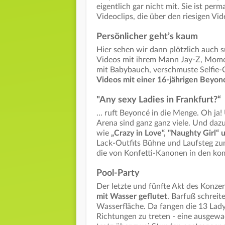
eigentlich gar nicht mit. Sie ist pe
Videoclips, die über den riesigen Vi
Persönlicher geht’s kaum
Hier sehen wir dann plötzlich auch
Videos mit ihrem Mann Jay-Z, Mome
mit Babybauch, verschmuste Selfie-C
Videos mit einer 16-jährigen Beyo
"Any sexy Ladies in Frankfurt?“
... ruft Beyoncé in die Menge. Oh j
Arena sind ganz ganz viele. Und dazu
wie
„Crazy in Love“, "Naughty Girl“ 
Lack-Outfits Bühne und Laufsteg zum
die von Konfetti-Kanonen in den ko
Pool-Party
Der letzte und fünfte Akt des Konzer
mit Wasser geflutet
. Barfuß schreit
Wasserfläche. Da fangen die 13 Ladys
Richtungen zu treten - eine ausgewa