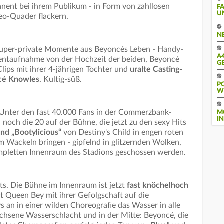
rmanent bei ihrem Publikum - in Form von zahllosen
F
U
deo-Quader flackern.
N
 super-private Momente aus Beyoncés Leben - Handy-
A
ntaufnahme von der Hochzeit der beiden, Beyoncé
G
lips mit ihrer 4-jährigen Tochter und
uralte Casting-
ncé Knowles
. Kultig-süß.
PO
E
a! Unter den fast 40.000 Fans in der Commerzbank-
M
IN
 noch die 20 auf der Bühne, die jetzt zu den sexy Hits
und „Bootylicious“
von Destiny's Child in engen roten
 Wackeln bringen - gipfelnd in glitzernden Wolken,
mpletten Innenraum des Stadions geschossen werden.
ts. Die Bühne im Innenraum ist jetzt
fast knöchelhoch
et Queen Bey mit ihrer Gefolgschaft auf die
 an in einer wilden Choreografie das Wasser in alle
chsene Wasserschlacht und in der Mitte: Beyoncé, die