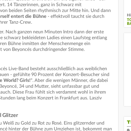
iert. 14 Tänzerinnen, ganz in Schwarz mit
on beiden Seiten rhythmisch zur Mitte hin. Und dann
Hi
self entert die Bühne
- effektvoll taucht sie durch
T
hrer Tanz-Crew.
B
r. Nach ganzen neun Minuten Intro dann der erste
e schwarz bekleideten Ladies einen Laufsteg entlang
neren Bühne inmitten der Menschenmenge ein
nt von Beyoncés durchdringender Stimme.
cés Live-Band besteht ausschließlich aus weiblichen
rauen - gefühlte 90 Prozent der Konzert-Besucher sind
 World? Girls!
“. Aber die wenigen Männer, die dabei
eyoncé, 34 und Mutter, sieht unfassbar gut und
 auch. Diese Frau fühlt sich verdammt wohl in ihrem
 Stunden lang beim Konzert in Frankfurt aus. Lasziv
 Glitzer
T
 Weiß zu Gold zu Rot zu Rosé. Eins glitzernder und
yoncé hinter der Bühne zum Umziehen ist, bekommt man