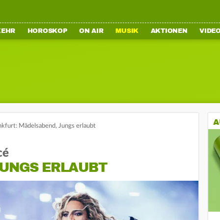
KEHR
HOROSKOP
ON AIR
MUSIK
AKTIONEN
VIDE
A
kfurt: Mädelsabend, Jungs erlaubt
cé
JUNGS ERLAUBT