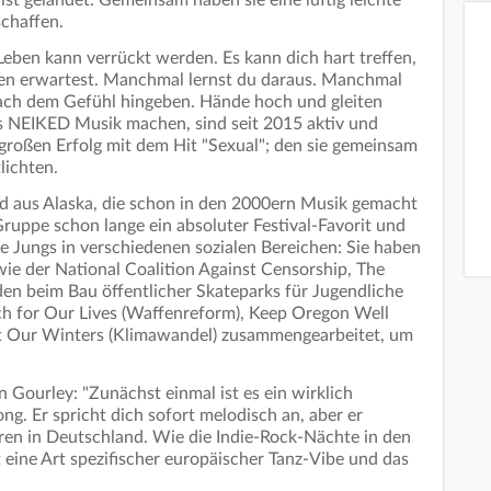
st gelandet. Gemeinsam haben sie eine luftig leichte
chaffen.
eben kann verrückt werden. Es kann dich hart treffen,
en erwartest. Manchmal lernst du daraus. Manchmal
ach dem Gefühl hingeben. Hände hoch und gleiten
ls NEIKED Musik machen, sind seit 2015 aktiv und
 großen Erfolg mit dem Hit "Sexual"; den sie gemeinsam
lichten.
d aus Alaska, die schon in den 2000ern Musik gemacht
Gruppe schon lange ein absoluter Festival-Favorit und
e Jungs in verschiedenen sozialen Bereichen: Sie haben
wie der National Coalition Against Censorship, The
den beim Bau öffentlicher Skateparks für Jugendliche
ch for Our Lives (Waffenreform), Keep Oregon Well
ct Our Winters (Klimawandel) zusammengearbeitet, um
 Gourley: "Zunächst einmal ist es ein wirklich
ng. Er spricht dich sofort melodisch an, aber er
ren in Deutschland. Wie die Indie-Rock-Nächte in den
 eine Art spezifischer europäischer Tanz-Vibe und das