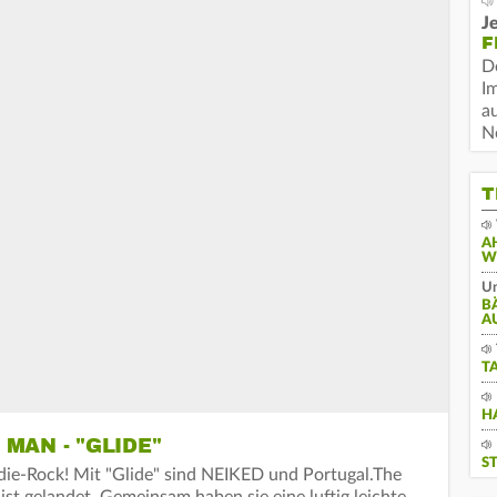
Je
F
D
I
a
N
T
A
W
Un
B
A
T
H
MAN - "GLIDE"
S
ndie-Rock! Mit "Glide" sind NEIKED und Portugal.The