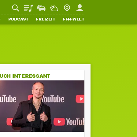
Playlist
Staupilot
Wetter
Webcam
Mein FFH
O
PODCAST
FREIZEIT
FFH-WELT
UCH INTERESSANT