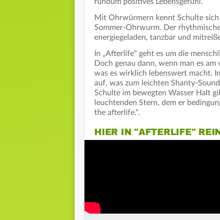
rundum positives Lebensgefühl.
Mit Ohrwürmern kennt Schulte sich a
Sommer-Ohrwurm. Der rhythmische 
energiegeladen, tanzbar und mitreiß
In „Afterlife“ geht es um die mensch
Doch genau dann, wenn man es am wen
was es wirklich lebenswert macht. 
auf, was zum leichten Shanty-Sound
Schulte im bewegten Wasser Halt gibt
leuchtenden Stern, dem er bedingungsl
the afterlife.“.
HIER IN "AFTERLIFE" RE