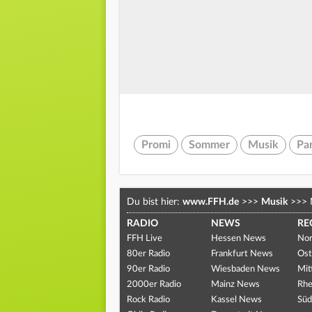
Promi
Sommer
Musik
Pa
Du bist hier:
www.FFH.de
>>>
Musik
>>>
RADIO
NEWS
RE
FFH Live
Hessen News
Nor
80er Radio
Frankfurt News
Ost
90er Radio
Wiesbaden News
Mit
2000er Radio
Mainz News
Rhe
Rock Radio
Kassel News
Süd