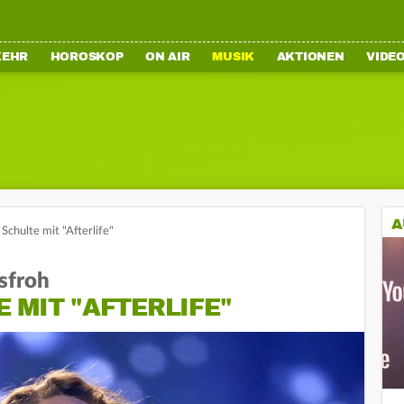
KEHR
HOROSKOP
ON AIR
MUSIK
AKTIONEN
VIDE
A
Schulte mit "Afterlife"
sfroh
 MIT "AFTERLIFE"