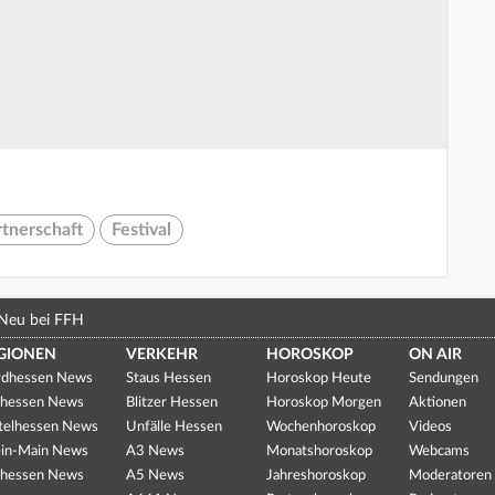
rtnerschaft
Festival
Neu bei FFH
GIONEN
VERKEHR
HOROSKOP
ON AIR
dhessen News
Staus Hessen
Horoskop Heute
Sendungen
hessen News
Blitzer Hessen
Horoskop Morgen
Aktionen
telhessen News
Unfälle Hessen
Wochenhoroskop
Videos
in-Main News
A3 News
Monatshoroskop
Webcams
hessen News
A5 News
Jahreshoroskop
Moderatoren