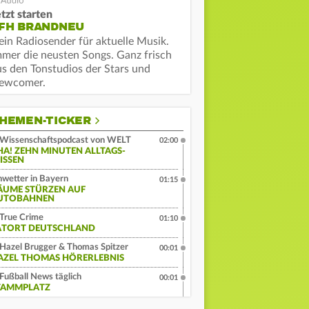
tzt starten
FH BRANDNEU
ein Radiosender für aktuelle Musik.
mmer die neusten Songs. Ganz frisch
us den Tonstudios der Stars und
ewcomer.
HEMEN-TICKER
Wissenschaftspodcast von WELT
02:00
HA! ZEHN MINUTEN ALLTAGS-
ISSEN
wetter in Bayern
01:15
ÄUME STÜRZEN AUF
UTOBAHNEN
True Crime
01:10
ATORT DEUTSCHLAND
Hazel Brugger & Thomas Spitzer
00:01
AZEL THOMAS HÖRERLEBNIS
Fußball News täglich
00:01
TAMMPLATZ