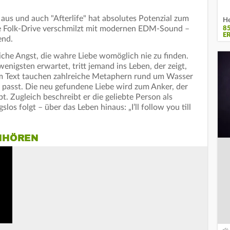
us und auch "Afterlife" hat absolutes Potenzial zum
He
Folk-Drive verschmilzt mit modernen EDM-Sound –
8
E
end.
liche Angst, die wahre Liebe womöglich nie zu finden.
igsten erwartet, tritt jemand ins Leben, der zeigt,
Im Text tauchen zahlreiche Metaphern rund um Wasser
 passt. Die neu gefundene Liebe wird zum Anker, der
. Zugleich beschreibt er die geliebte Person als
os folgt – über das Leben hinaus: „I’ll follow you till
INHÖREN