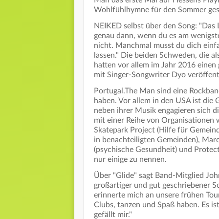
Man das erste Mal auf Hessens Playli
Wohlfühlhymne für den Sommer ges
NEIKED selbst über den Song: "Das L
genau dann, wenn du es am wenigst
nicht. Manchmal musst du dich einf
lassen." Die beiden Schweden, die a
hatten vor allem im Jahr 2016 einen
mit Singer-Songwriter Dyo veröffent
Portugal.The Man sind eine Rockban
haben. Vor allem in den USA ist die 
neben ihrer Musik engagieren sich di
mit einer Reihe von Organisationen 
Skatepark Project (Hilfe für Gemein
in benachteiligten Gemeinden), Mar
(psychische Gesundheit) und Prote
nur einige zu nennen.
Über "Glide" sagt Band-Mitglied John
großartiger und gut geschriebener So
erinnerte mich an unsere frühen Tou
Clubs, tanzen und Spaß haben. Es ist
gefällt mir."