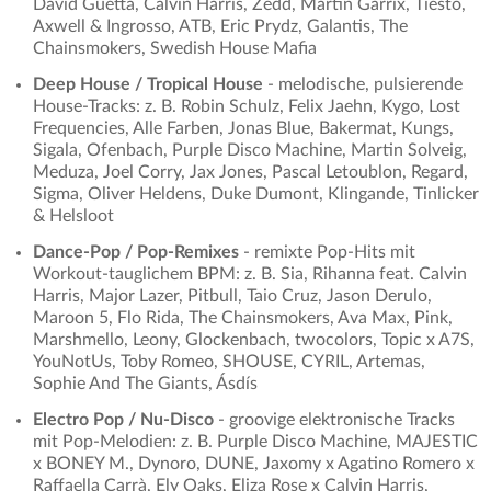
David Guetta, Calvin Harris, Zedd, Martin Garrix, Tiësto,
Axwell & Ingrosso, ATB, Eric Prydz, Galantis, The
Chainsmokers, Swedish House Mafia
Deep House / Tropical House
- melodische, pulsierende
House-Tracks: z. B. Robin Schulz, Felix Jaehn, Kygo, Lost
Frequencies, Alle Farben, Jonas Blue, Bakermat, Kungs,
Sigala, Ofenbach, Purple Disco Machine, Martin Solveig,
Meduza, Joel Corry, Jax Jones, Pascal Letoublon, Regard,
Sigma, Oliver Heldens, Duke Dumont, Klingande, Tinlicker
& Helsloot
Dance-Pop / Pop-Remixes
- remixte Pop-Hits mit
Workout-tauglichem BPM: z. B. Sia, Rihanna feat. Calvin
Harris, Major Lazer, Pitbull, Taio Cruz, Jason Derulo,
Maroon 5, Flo Rida, The Chainsmokers, Ava Max, Pink,
Marshmello, Leony, Glockenbach, twocolors, Topic x A7S,
YouNotUs, Toby Romeo, SHOUSE, CYRIL, Artemas,
Sophie And The Giants, Ásdís
Electro Pop / Nu-Disco
- groovige elektronische Tracks
mit Pop-Melodien: z. B. Purple Disco Machine, MAJESTIC
x BONEY M., Dynoro, DUNE, Jaxomy x Agatino Romero x
Raffaella Carrà, Ely Oaks, Eliza Rose x Calvin Harris,