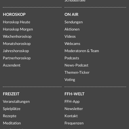
Schulausfälle
HOROSKOP
ON AIR
Horoskop Heute
Sendungen
Horoskop Morgen
Aktionen
Wochenhoroskop
Videos
Monatshoroskop
Webcams
Jahreshoroskop
Moderatoren & Team
Partnerhoroskop
Podcasts
Aszendent
News-Podcast
Themen-Ticker
Voting
FREIZEIT
FFH-WELT
Veranstaltungen
FFH-App
Spielplätze
Newsletter
Rezepte
Kontakt
Meditation
Frequenzen