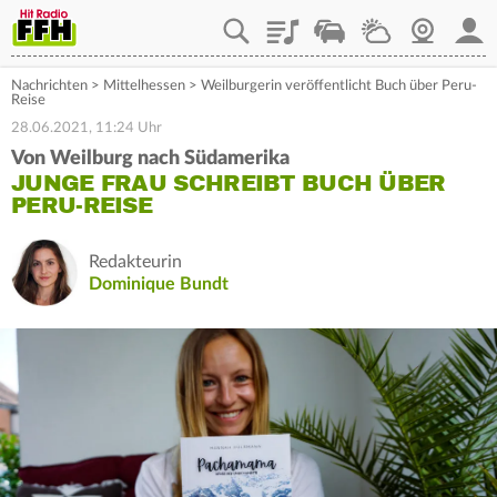
Playlist
Staupilot
Wetter
Webcam
Mein
Nachrichten
>
Mittelhessen
>
Weilburgerin veröffentlicht Buch über Peru-
Reise
28.06.2021, 11:24 Uhr
Von Weilburg nach Südamerika
JUNGE FRAU SCHREIBT BUCH ÜBER
PERU-REISE
Redakteurin
Dominique Bundt