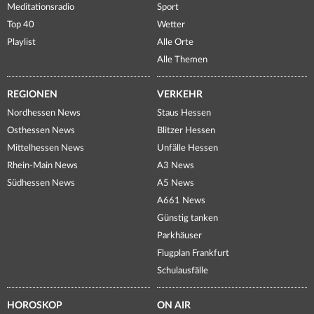
Meditationsradio
Sport
Top 40
Wetter
Playlist
Alle Orte
Alle Themen
REGIONEN
VERKEHR
Nordhessen News
Staus Hessen
Osthessen News
Blitzer Hessen
Mittelhessen News
Unfälle Hessen
Rhein-Main News
A3 News
Südhessen News
A5 News
A661 News
Günstig tanken
Parkhäuser
Flugplan Frankfurt
Schulausfälle
HOROSKOP
ON AIR