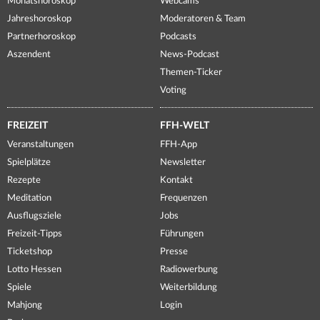
Monatshoroskop
Webcams
Jahreshoroskop
Moderatoren & Team
Partnerhoroskop
Podcasts
Aszendent
News-Podcast
Themen-Ticker
Voting
FREIZEIT
FFH-WELT
Veranstaltungen
FFH-App
Spielplätze
Newsletter
Rezepte
Kontakt
Meditation
Frequenzen
Ausflugsziele
Jobs
Freizeit-Tipps
Führungen
Ticketshop
Presse
Lotto Hessen
Radiowerbung
Spiele
Weiterbildung
Mahjong
Login