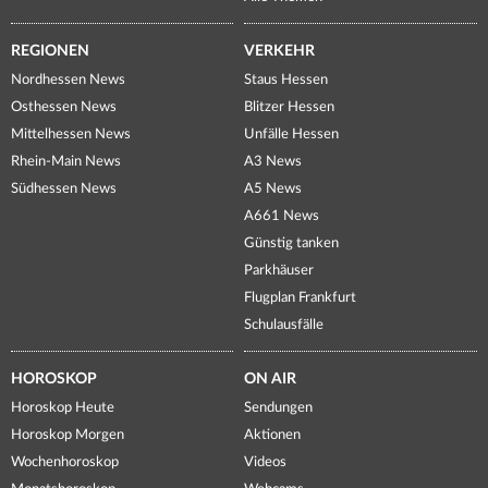
REGIONEN
VERKEHR
Nordhessen News
Staus Hessen
Osthessen News
Blitzer Hessen
Mittelhessen News
Unfälle Hessen
Rhein-Main News
A3 News
Südhessen News
A5 News
A661 News
Günstig tanken
Parkhäuser
Flugplan Frankfurt
Schulausfälle
HOROSKOP
ON AIR
Horoskop Heute
Sendungen
Horoskop Morgen
Aktionen
Wochenhoroskop
Videos