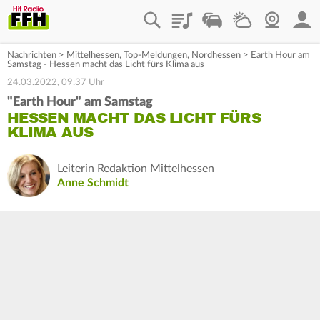
Playlist
Staupilot
Wetter
Webcam
Mein
Nachrichten
>
Mittelhessen
,
Top-Meldungen
,
Nordhessen
>
Earth Hour am
Samstag - Hessen macht das Licht fürs Klima aus
24.03.2022, 09:37 Uhr
"Earth Hour" am Samstag
HESSEN MACHT DAS LICHT FÜRS
KLIMA AUS
Leiterin Redaktion Mittelhessen
Anne Schmidt