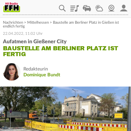
Playlist
Staupilot
Wetter
Webcam
Mein
Nachrichten
>
Mittelhessen
>
Baustelle am Berliner Platz in Gießen ist
endlich fertig
22.04.2022, 11:02 Uhr
Aufatmen in Gießener City
BAUSTELLE AM BERLINER PLATZ IST
FERTIG
Redakteurin
Dominique Bundt