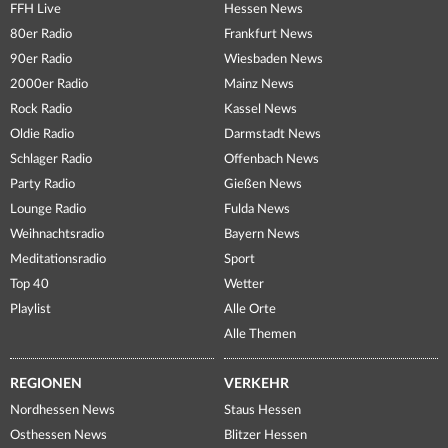
FFH Live
Hessen News
80er Radio
Frankfurt News
90er Radio
Wiesbaden News
2000er Radio
Mainz News
Rock Radio
Kassel News
Oldie Radio
Darmstadt News
Schlager Radio
Offenbach News
Party Radio
Gießen News
Lounge Radio
Fulda News
Weihnachtsradio
Bayern News
Meditationsradio
Sport
Top 40
Wetter
Playlist
Alle Orte
Alle Themen
REGIONEN
VERKEHR
Nordhessen News
Staus Hessen
Osthessen News
Blitzer Hessen