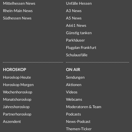
Mittelhessen News
Unfälle Hessen
Rhein-Main News
A3 News
Südhessen News
A5 News
A661 News
Günstig tanken
Parkhäuser
Flugplan Frankfurt
Schulausfälle
HOROSKOP
ON AIR
Horoskop Heute
Sendungen
Horoskop Morgen
Aktionen
Wochenhoroskop
Videos
Monatshoroskop
Webcams
Jahreshoroskop
Moderatoren & Team
Partnerhoroskop
Podcasts
Aszendent
News-Podcast
Themen-Ticker