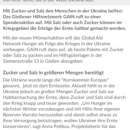
von ihrer Tante, die in der West-Ukraine lebt.
Mit Zucker und Salz den Menschen in der Ukraine helfen:
Das Gießener Hilfsnetzwerk GAiN ruft zu einer
Spendenaktion auf. Mit Salz oder auch Zucker können im
Kriegsgebiet die Erträge der Ernte haltbar gemacht werden.
Mit der neuen Mitmachaktion will das Global Aid
Network Hunger als Folge des Krieges in der Ukraine
vorbeugen. GAiN ruft dazu auf, ab heute Pakete mit Zucker
oder Salz zu packen und im Hilfsgüterlager in der
Siemensstraße 13 in Gießen abzugeben.
Zucker und Salz in größeren Mengen benötigt
Die Ukraine wurde lange die "Kornkammer Europas"
genannt, jetzt ist dort Erntezeite. Aktuell fehlt es in der
Ukraine jedoch an großen Mengen Zucker und Salz zur
Haltbarmachung der Ernte, denn Zucker und Salz sind durch
den Krieg knapp und teuer geworden. „Um Hunger im
nächsten Winter vorzubeugen und mit Hilfe ihrer eigenen
Reserven Vorräte herzustellen und damit selbst etwas zu
ihrer Versorgung beizutragen, wollen Ukrainer ihre Ernte
konservieren“, sagt Anna Pettkus, Projektleiterin für das