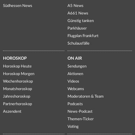
Südhessen News
A5 News
A661 News
Günstig tanken
Parkhäuser
Flugplan Frankfurt
Schulausfälle
HOROSKOP
ON AIR
Horoskop Heute
Sendungen
Horoskop Morgen
Aktionen
Wochenhoroskop
Videos
Monatshoroskop
Webcams
Jahreshoroskop
Moderatoren & Team
Partnerhoroskop
Podcasts
Aszendent
News-Podcast
Themen-Ticker
Voting