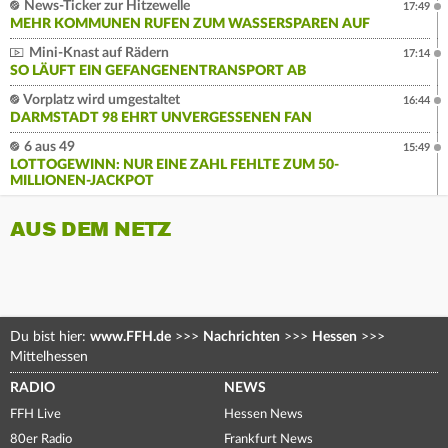
News-Ticker zur Hitzewelle
17:49
MEHR KOMMUNEN RUFEN ZUM WASSERSPAREN AUF
Mini-Knast auf Rädern
17:14
SO LÄUFT EIN GEFANGENENTRANSPORT AB
Vorplatz wird umgestaltet
16:44
DARMSTADT 98 EHRT UNVERGESSENEN FAN
6 aus 49
15:49
LOTTOGEWINN: NUR EINE ZAHL FEHLTE ZUM 50-
MILLIONEN-JACKPOT
AUS DEM NETZ
Du bist hier:
www.FFH.de
>>>
Nachrichten
>>>
Hessen
>>>
Mittelhessen
RADIO
NEWS
FFH Live
Hessen News
80er Radio
Frankfurt News