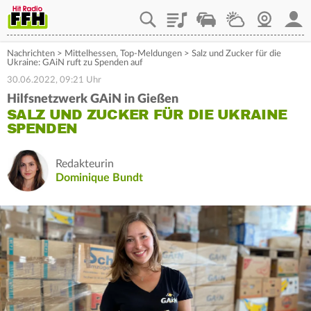
Playlist
Staupilot
Wetter
Webcam
Mein
Nachrichten
>
Mittelhessen
,
Top-Meldungen
>
Salz und Zucker für die
Ukraine: GAiN ruft zu Spenden auf
30.06.2022, 09:21 Uhr
Hilfsnetzwerk GAiN in Gießen
SALZ UND ZUCKER FÜR DIE UKRAINE
SPENDEN
Redakteurin
Dominique Bundt