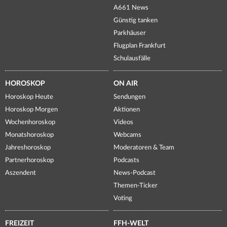
A661 News
Günstig tanken
Parkhäuser
Flugplan Frankfurt
Schulausfälle
HOROSKOP
ON AIR
Horoskop Heute
Sendungen
Horoskop Morgen
Aktionen
Wochenhoroskop
Videos
Monatshoroskop
Webcams
Jahreshoroskop
Moderatoren & Team
Partnerhoroskop
Podcasts
Aszendent
News-Podcast
Themen-Ticker
Voting
FREIZEIT
FFH-WELT