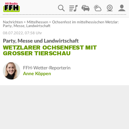
Playlist
Staupilot
Wetter
Webcam
Mein
Nachrichten
>
Mittelhessen
>
Ochsenfest im mittelhessischen Wetzlar:
Party, Messe, Landwirtschaft
08.07.2022, 07:58 Uhr
Party, Messe und Landwirtschaft
WETZLARER OCHSENFEST MIT
GROSSER TIERSCHAU
FFH-Wetter-Reporterin
Anne Köppen