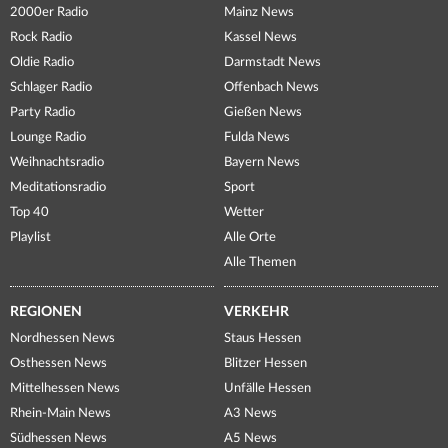
2000er Radio
Mainz News
Rock Radio
Kassel News
Oldie Radio
Darmstadt News
Schlager Radio
Offenbach News
Party Radio
Gießen News
Lounge Radio
Fulda News
Weihnachtsradio
Bayern News
Meditationsradio
Sport
Top 40
Wetter
Playlist
Alle Orte
Alle Themen
REGIONEN
VERKEHR
Nordhessen News
Staus Hessen
Osthessen News
Blitzer Hessen
Mittelhessen News
Unfälle Hessen
Rhein-Main News
A3 News
Südhessen News
A5 News