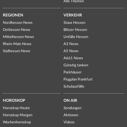
Alle Themen
REGIONEN
VERKEHR
Nordhessen News
Staus Hessen
Osthessen News
Blitzer Hessen
Mittelhessen News
Unfälle Hessen
Rhein-Main News
A3 News
Südhessen News
A5 News
A661 News
Günstig tanken
Parkhäuser
Flugplan Frankfurt
Schulausfälle
HOROSKOP
ON AIR
Horoskop Heute
Sendungen
Horoskop Morgen
Aktionen
Wochenhoroskop
Videos