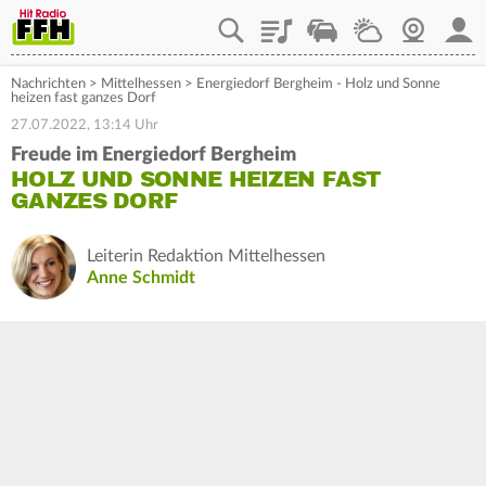
Playlist
Staupilot
Wetter
Webcam
Mein
Nachrichten
>
Mittelhessen
>
Energiedorf Bergheim - Holz und Sonne
heizen fast ganzes Dorf
27.07.2022, 13:14 Uhr
Freude im Energiedorf Bergheim
HOLZ UND SONNE HEIZEN FAST
GANZES DORF
Leiterin Redaktion Mittelhessen
Anne Schmidt