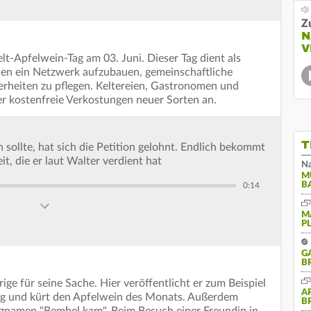
Z
N
V
elt-Apfelwein-Tag am 03. Juni. Dieser Tag dient als
nen ein Netzwerk aufzubauen, gemeinschaftliche
erheiten zu pflegen. Keltereien, Gastronomen und
r kostenfreie Verkostungen neuer Sorten an.
T
 sollte, hat sich die Petition gelohnt. Endlich bekommt
t, die er laut Walter verdient hat
Na
M
B
0:14
M
P
G
B
ge für seine Sache. Hier veröffentlicht er zum Beispiel
A
g und kürt den Apfelwein des Monats. Außerdem
B