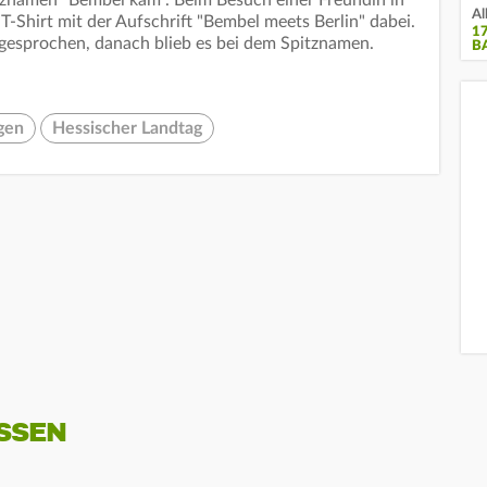
tznamen "Bembel kam". Beim Besuch einer Freundin in
Al
 T-Shirt mit der Aufschrift "Bembel meets Berlin" dabei.
1
gesprochen, danach blieb es bei dem Spitznamen.
B
gen
Hessischer Landtag
SSEN