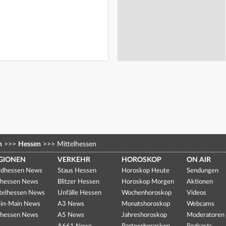
n
>>>
Hessen
>>>
Mittelhessen
GIONEN
VERKEHR
HOROSKOP
ON AIR
dhessen News
Staus Hessen
Horoskop Heute
Sendungen
hessen News
Blitzer Hessen
Horoskop Morgen
Aktionen
telhessen News
Unfälle Hessen
Wochenhoroskop
Videos
in-Main News
A3 News
Monatshoroskop
Webcams
hessen News
A5 News
Jahreshoroskop
Moderatoren