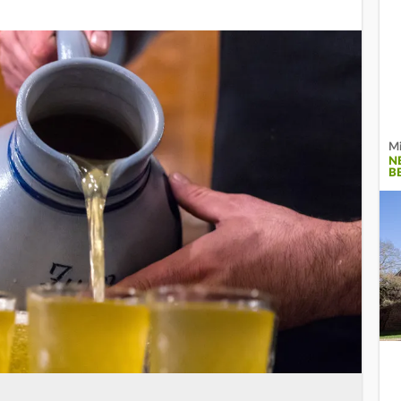
Mi
N
B