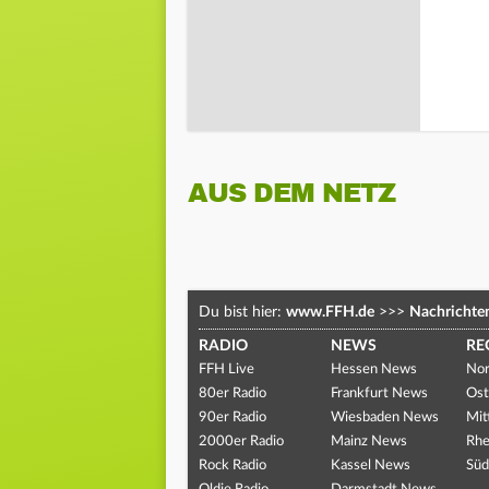
AUS DEM NETZ
Du bist hier:
www.FFH.de
>>>
Nachrichte
RADIO
NEWS
RE
FFH Live
Hessen News
Nor
80er Radio
Frankfurt News
Ost
90er Radio
Wiesbaden News
Mit
2000er Radio
Mainz News
Rhe
Rock Radio
Kassel News
Süd