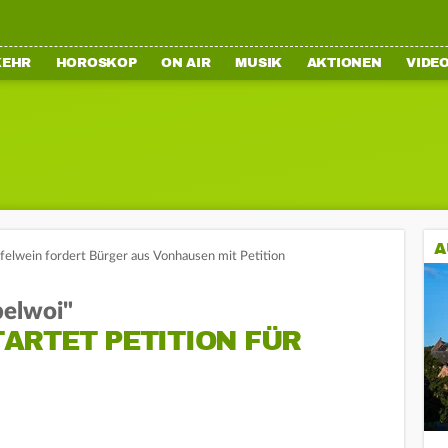
KEHR
HOROSKOP
ON AIR
MUSIK
AKTIONEN
VIDE
A
pfelwein fordert Bürger aus Vonhausen mit Petition
belwoi"
ARTET PETITION FÜR