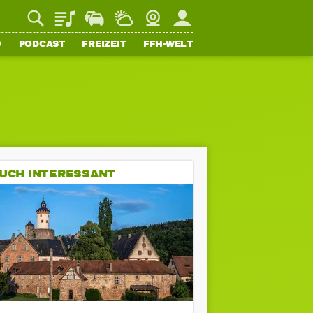
Playlist
Staupilot
Wetter
Webcam
Mein FFH
O
PODCAST
FREIZEIT
FFH-WELT
UCH INTERESSANT