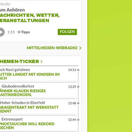
um Anhören
ACHRICHTEN, WETTER,
ERANSTALTUNGEN
FOLGEN
1:15
V-Tipps
MITTELHESSEN-WEBRADIO
HEMEN-TICKER
ch Navi gefahren
14:13
UTTER LANDET MIT KINDERN IM
ACH
Gäubodenvolksfest
13:25
ÄNNER KLAUEN RIESIGES
LASTIKKROKODIL
Hoher Schaden in Eiterfeld
12:48
ARAGENTRAKT MIT WERKSTATT
RENNT
Extremsport
12:44
PNOETAUCHER WILL REKORD
RECHEN