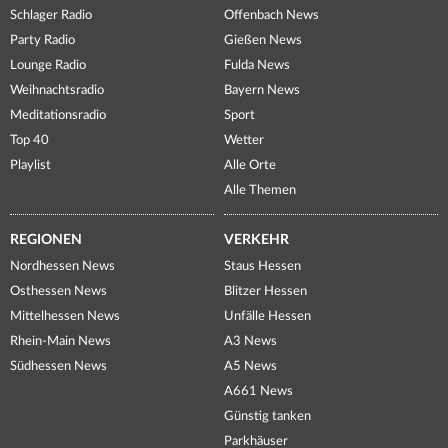
Schlager Radio
Offenbach News
Party Radio
Gießen News
Lounge Radio
Fulda News
Weihnachtsradio
Bayern News
Meditationsradio
Sport
Top 40
Wetter
Playlist
Alle Orte
Alle Themen
REGIONEN
VERKEHR
Nordhessen News
Staus Hessen
Osthessen News
Blitzer Hessen
Mittelhessen News
Unfälle Hessen
Rhein-Main News
A3 News
Südhessen News
A5 News
A661 News
Günstig tanken
Parkhäuser