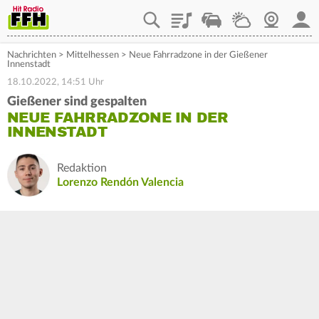
Playlist
Staupilot
Wetter
Webcam
Mein
Nachrichten
>
Mittelhessen
>
Neue Fahrradzone in der Gießener
Innenstadt
18.10.2022, 14:51 Uhr
Gießener sind gespalten
NEUE FAHRRADZONE IN DER
INNENSTADT
Redaktion
Lorenzo Rendón Valencia