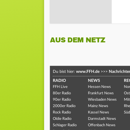
AUS DEM NETZ
Du bist hier:
www.FFH.de
>>>
Nachrichte
RADIO
NEWS
RE
FFH Live
Hessen News
Nor
80er Radio
Frankfurt News
Ost
90er Radio
Wiesbaden News
Mit
2000er Radio
Mainz News
Rhe
Rock Radio
Kassel News
Süd
Oldie Radio
Darmstadt News
Schlager Radio
Offenbach News