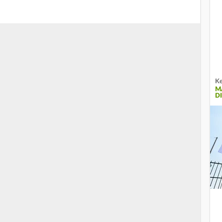
Ke
M
D