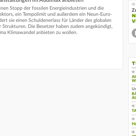
ranstaltungen im Audimax anbieten
nen Stopp der fossilen Energieindustrien und die
Z
 Sektors, ein Tempolimit und außerdem ein Neun-Euro-
N
rt sie einen Schuldenerlass für Länder des globalen
V
 Strukturen. Die Besetzer haben zudem angekündigt,
ma Klimawandel anbieten zu wollen.
T
A
W
Un
B
A
T
H