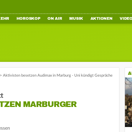
KEHR
HOROSKOP
ON AIR
MUSIK
AKTIONEN
VIDE
A
>
Aktivisten besetzen Audimax in Marburg - Uni kündigt Gespräche
t
ETZEN MARBURGER
essen