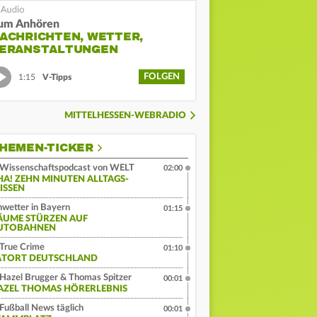
um Anhören
ACHRICHTEN, WETTER,
ERANSTALTUNGEN
FOLGEN
1:15
V-Tipps
MITTELHESSEN-WEBRADIO
HEMEN-TICKER
Wissenschaftspodcast von WELT
02:00
HA! ZEHN MINUTEN ALLTAGS-
ISSEN
wetter in Bayern
01:15
ÄUME STÜRZEN AUF
UTOBAHNEN
True Crime
01:10
ATORT DEUTSCHLAND
Hazel Brugger & Thomas Spitzer
00:01
AZEL THOMAS HÖRERLEBNIS
Fußball News täglich
00:01