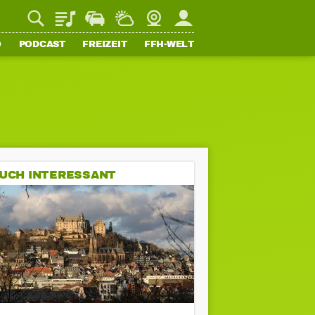
Playlist
Staupilot
Wetter
Webcam
Mein FFH
O
PODCAST
FREIZEIT
FFH-WELT
UCH INTERESSANT