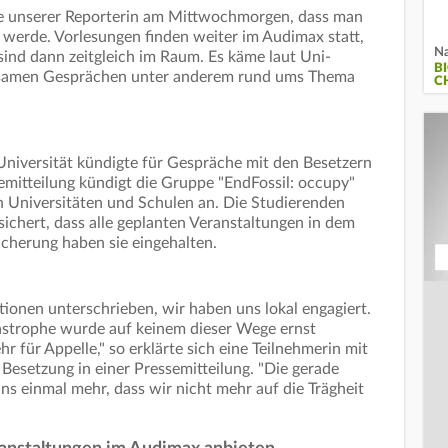
gte unserer Reporterin am Mittwochmorgen, dass man
werde. Vorlesungen finden weiter im Audimax statt,
Na
sind dann zeitgleich im Raum. Es käme laut Uni-
B
nsamen Gesprächen unter anderem rund ums Thema
C
Universität kündigte für Gespräche mit den Besetzern
emitteilung kündigt die Gruppe "EndFossil: occupy"
 Universitäten und Schulen an. Die Studierenden
ichert, dass alle geplanten Veranstaltungen in dem
icherung haben sie eingehalten.
tionen unterschrieben, wir haben uns lokal engagiert.
tastrophe wurde auf keinem dieser Wege ernst
für Appelle," so erklärte sich eine Teilnehmerin mit
esetzung in einer Pressemitteilung. "Die gerade
ns einmal mehr, dass wir nicht mehr auf die Trägheit