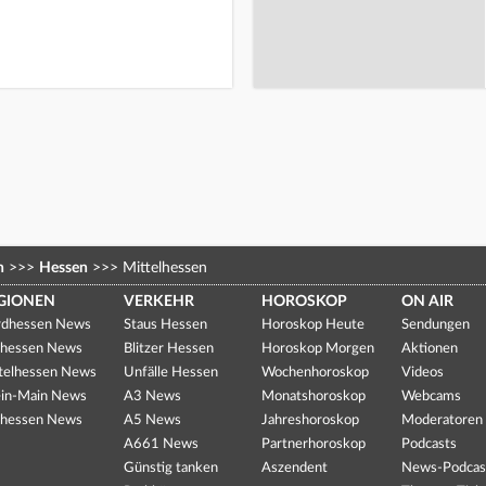
n
>>>
Hessen
>>>
Mittelhessen
GIONEN
VERKEHR
HOROSKOP
ON AIR
dhessen News
Staus Hessen
Horoskop Heute
Sendungen
hessen News
Blitzer Hessen
Horoskop Morgen
Aktionen
telhessen News
Unfälle Hessen
Wochenhoroskop
Videos
in-Main News
A3 News
Monatshoroskop
Webcams
hessen News
A5 News
Jahreshoroskop
Moderatoren
A661 News
Partnerhoroskop
Podcasts
Günstig tanken
Aszendent
News-Podcas