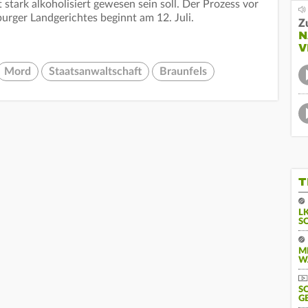
 stark alkoholisiert gewesen sein soll. Der Prozess vor
rger Landgerichtes beginnt am 12. Juli.
Z
N
V
Mord
Staatsanwaltschaft
Braunfels
T
L
S
M
W
S
G