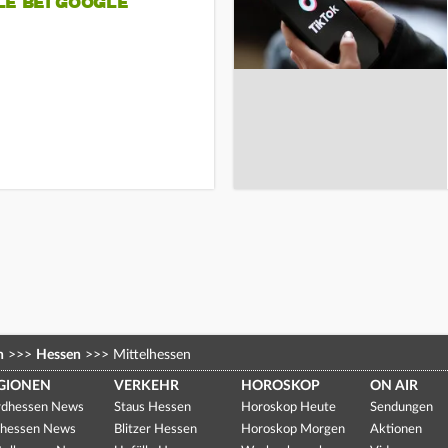
LE BEI GOOGLE
n
>>>
Hessen
>>>
Mittelhessen
GIONEN
VERKEHR
HOROSKOP
ON AIR
dhessen News
Staus Hessen
Horoskop Heute
Sendungen
hessen News
Blitzer Hessen
Horoskop Morgen
Aktionen