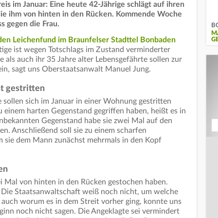
is im Januar: Eine heute 42-Jährige schlägt auf ihren
t die ihm von hinten in den Rücken. Kommende Woche
ss gegen die Frau.
BG
M
en Leichenfund im Braunfelser Stadttel Bonbaden
G
tige ist wegen Totschlags im Zustand verminderter
e als auch ihr 35 Jahre alter Lebensgefährte sollen zur
sein, sagt uns Oberstaatsanwalt Manuel Jung.
t gestritten
 sollen sich im Januar in einer Wohnung gestritten
zu einem harten Gegenstand gegriffen haben, heißt es in
 unbekannten Gegenstand habe sie zwei Mal auf den
en. Anschließend soll sie zu einem scharfen
em sie dem Mann zunächst mehrmals in den Kopf
en
i Mal von hinten in den Rücken gestochen haben.
h. Die Staatsanwaltschaft weiß noch nicht, um welche
 auch worum es in dem Streit vorher ging, konnte uns
inn noch nicht sagen. Die Angeklagte sei vermindert