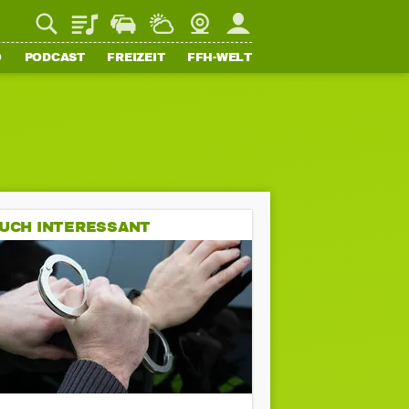
Playlist
Staupilot
Wetter
Webcam
Mein FFH
O
PODCAST
FREIZEIT
FFH-WELT
UCH INTERESSANT