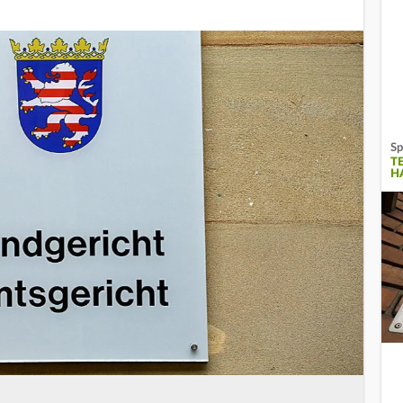
Sp
T
H