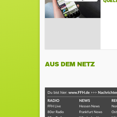
QUEL
AUS DEM NETZ
Du bist hier:
www.FFH.de
>>>
Nachrichte
RADIO
NEWS
RE
FFH Live
Hessen News
Nor
80er Radio
Frankfurt News
Ost