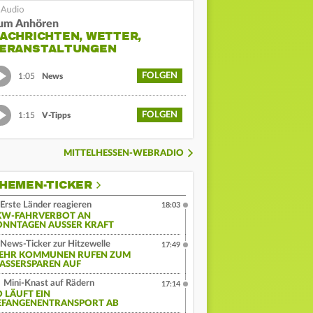
um Anhören
ACHRICHTEN, WETTER,
ERANSTALTUNGEN
FOLGEN
1:05
News
FOLGEN
1:15
V-Tipps
MITTELHESSEN-WEBRADIO
HEMEN-TICKER
Erste Länder reagieren
18:03
KW-FAHRVERBOT AN
ONNTAGEN AUSSER KRAFT
News-Ticker zur Hitzewelle
17:49
EHR KOMMUNEN RUFEN ZUM
ASSERSPAREN AUF
Mini-Knast auf Rädern
17:14
O LÄUFT EIN
EFANGENENTRANSPORT AB