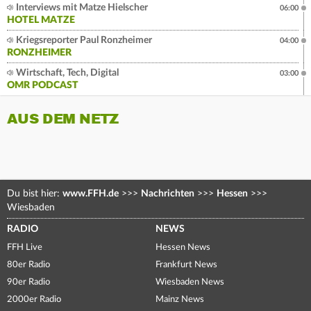
Interviews mit Matze Hielscher
06:00
HOTEL MATZE
Kriegsreporter Paul Ronzheimer
04:00
RONZHEIMER
Wirtschaft, Tech, Digital
03:00
OMR PODCAST
AUS DEM NETZ
Du bist hier:
www.FFH.de
>>>
Nachrichten
>>>
Hessen
>>>
Wiesbaden
RADIO
NEWS
FFH Live
Hessen News
80er Radio
Frankfurt News
90er Radio
Wiesbaden News
2000er Radio
Mainz News