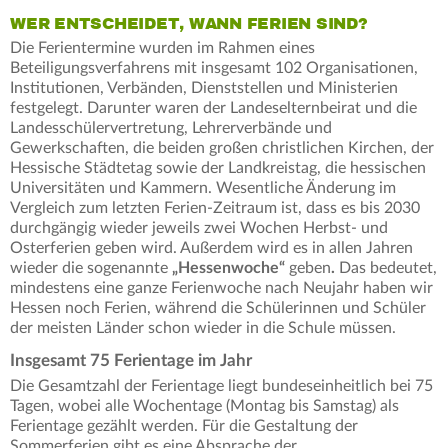
WER ENTSCHEIDET, WANN FERIEN SIND?
Die Ferientermine wurden im Rahmen eines
Beteiligungsverfahrens mit insgesamt 102 Organisationen,
Institutionen, Verbänden, Dienststellen und Ministerien
festgelegt. Darunter waren der Landeselternbeirat und die
Landesschülervertretung, Lehrerverbände und
Gewerkschaften, die beiden großen christlichen Kirchen, der
Hessische Städtetag sowie der Landkreistag, die hessischen
Universitäten und Kammern. Wesentliche Änderung im
Vergleich zum letzten Ferien-Zeitraum ist, dass es bis 2030
durchgängig wieder jeweils zwei Wochen Herbst- und
Osterferien geben wird. Außerdem wird es in allen Jahren
wieder die sogenannte
„Hessenwoche“
geben
.
Das bedeutet,
mindestens eine ganze Ferienwoche nach Neujahr haben wir
Hessen noch Ferien, während die Schülerinnen und Schüler
der meisten Länder schon wieder in die Schule müssen.
Insgesamt 75 Ferientage im Jahr
Die Gesamtzahl der Ferientage liegt bundeseinheitlich bei 75
Tagen, wobei alle Wochentage (Montag bis Samstag) als
Ferientage gezählt werden. Für die Gestaltung der
Sommerferien gibt es eine Absprache der