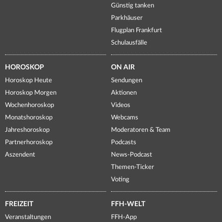
Günstig tanken
Parkhäuser
Flugplan Frankfurt
Schulausfälle
HOROSKOP
ON AIR
Horoskop Heute
Sendungen
Horoskop Morgen
Aktionen
Wochenhoroskop
Videos
Monatshoroskop
Webcams
Jahreshoroskop
Moderatoren & Team
Partnerhoroskop
Podcasts
Aszendent
News-Podcast
Themen-Ticker
Voting
FREIZEIT
FFH-WELT
Veranstaltungen
FFH-App