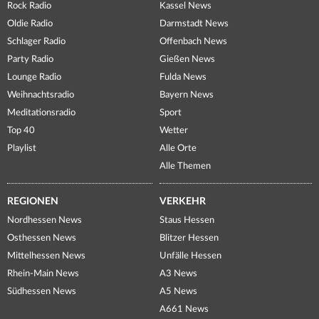
Rock Radio
Kassel News
Oldie Radio
Darmstadt News
Schlager Radio
Offenbach News
Party Radio
Gießen News
Lounge Radio
Fulda News
Weihnachtsradio
Bayern News
Meditationsradio
Sport
Top 40
Wetter
Playlist
Alle Orte
Alle Themen
REGIONEN
VERKEHR
Nordhessen News
Staus Hessen
Osthessen News
Blitzer Hessen
Mittelhessen News
Unfälle Hessen
Rhein-Main News
A3 News
Südhessen News
A5 News
A661 News