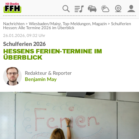
Playlist
Staupilot
Wetter
Webcam
Mein
Nachrichten
>
Wiesbaden/Mainz
,
Top-Meldungen
,
Magazin
>
Schulferien
Hessen: Alle Termine 2026 im Überblick
26.01.2026, 09:32 Uhr
Schulferien 2026
HESSENS FERIEN-TERMINE IM
ÜBERBLICK
Redakteur & Reporter
Benjamin May