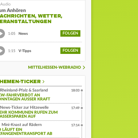
um Anhören
ACHRICHTEN, WETTER,
ERANSTALTUNGEN
FOLGEN
1:05
News
FOLGEN
1:15
V-Tipps
MITTELHESSEN-WEBRADIO
HEMEN-TICKER
Rheinland-Pfalz & Saarland
18:03
KW-FAHRVERBOT AN
ONNTAGEN AUSSER KRAFT
News-Ticker zur Hitzewelle
17:49
EHR KOMMUNEN RUFEN ZUM
ASSERSPAREN AUF
Mini-Knast auf Rädern
17:14
O LÄUFT EIN
EFANGENENTRANSPORT AB