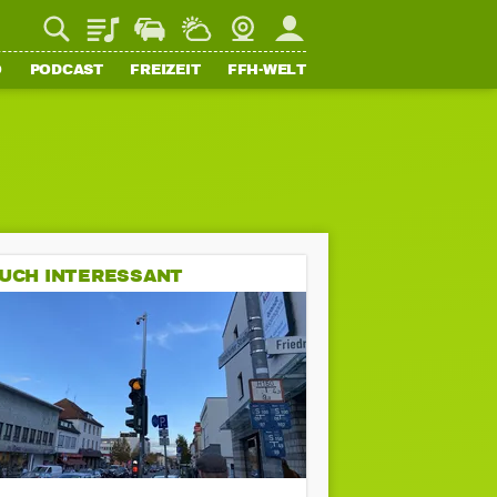
Playlist
Staupilot
Wetter
Webcam
Mein FFH
O
PODCAST
FREIZEIT
FFH-WELT
UCH INTERESSANT