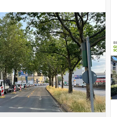
Bl
G
C