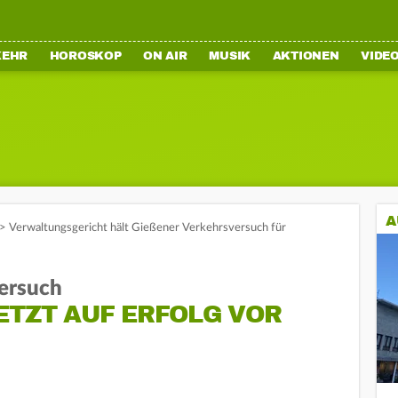
KEHR
HOROSKOP
ON AIR
MUSIK
AKTIONEN
VIDE
A
>
Verwaltungsgericht hält Gießener Verkehrsversuch für
versuch
TZT AUF ERFOLG VOR V