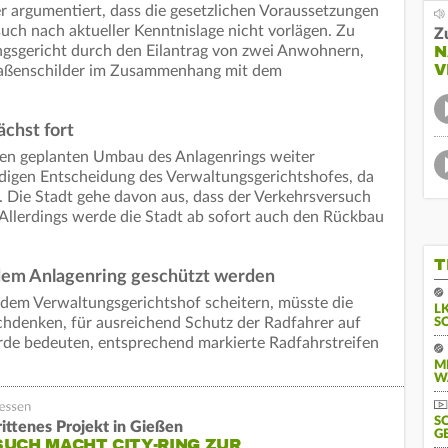
er argumentiert, dass die gesetzlichen Voraussetzungen
uch nach aktueller Kenntnislage nicht vorlägen. Zu
Z
N
gsgericht durch den Eilantrag von zwei Anwohnern,
V
traßenschilder im Zusammenhang mit dem
chst fort
den geplanten Umbau des Anlagenrings weiter
aldigen Entscheidung des Verwaltungsgerichtshofes, da
e. Die Stadt gehe davon aus, dass der Verkehrsversuch
Allerdings werde die Stadt ab sofort auch den Rückbau
T
 dem Anlagenring geschützt werden
 dem Verwaltungsgerichtshof scheitern, müsste die
L
chdenken, für ausreichend Schutz der Radfahrer auf
S
rde bedeuten, entsprechend markierte Radfahrstreifen
M
W
S
ittenes Projekt in Gießen
G
UCH MACHT CITY-RING ZUR