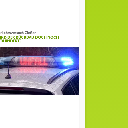
rkehrsversuch Gießen
IRD DER RÜCKBAU DOCH NOCH
ERHINDERT?