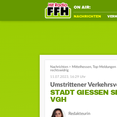
ON AIR:
NACHRICHTEN
VER
Nachrichten
>
Mittelhessen
,
Top-Meldungen
rechtswidrig
11.07.2023, 16:29 Uhr
Umstrittener Verkehrs
STADT GIESSEN SE
GH
Redakteurin