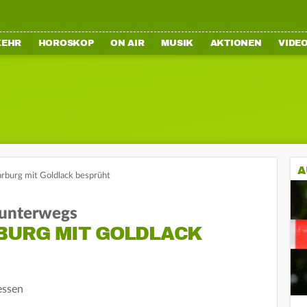
KEHR
HOROSKOP
ON AIR
MUSIK
AKTIONEN
VIDE
A
rburg mit Goldlack besprüht
 unterwegs
RBURG MIT GOLDLACK
essen