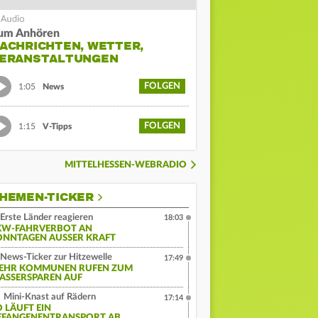
um Anhören
ACHRICHTEN, WETTER,
ERANSTALTUNGEN
FOLGEN
1:05
News
FOLGEN
1:15
V-Tipps
MITTELHESSEN-WEBRADIO
HEMEN-TICKER
Erste Länder reagieren
18:03
KW-FAHRVERBOT AN
ONNTAGEN AUSSER KRAFT
News-Ticker zur Hitzewelle
17:49
EHR KOMMUNEN RUFEN ZUM
ASSERSPAREN AUF
Mini-Knast auf Rädern
17:14
O LÄUFT EIN
EFANGENENTRANSPORT AB