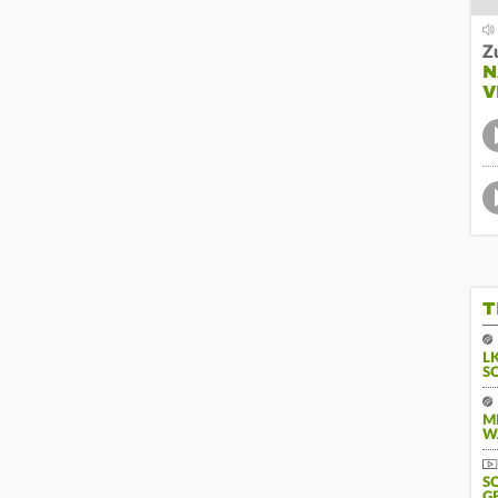
Z
N
V
T
L
S
M
W
S
G