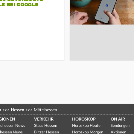
LE BEI GOOGLE
n
>>>
Hessen
>>>
Mittelhessen
GIONEN
VERKEHR
HOROSKOP
ON AIR
dhessen News
Staus Hessen
Horoskop Heute
Sendungen
hessen News
Blitzer Hessen
Horoskop Morgen
Aktionen