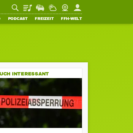
Playlist
Staupilot
Wetter
Webcam
Mein FFH
O
PODCAST
FREIZEIT
FFH-WELT
UCH INTERESSANT