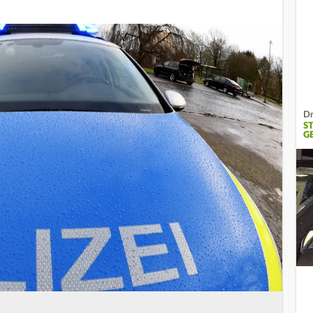
Dr
S
G