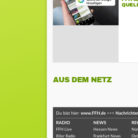
QUEL
AUS DEM NETZ
Du bist hier:
www.FFH.de
>>>
Nachrichte
RADIO
NEWS
RE
FFH Live
Hessen News
Nor
80er Radio
Frankfurt News
Ost