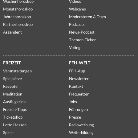
Wochenhoroskop
Videos
Monatshoroskop
Webcams
Jahreshoroskop
Moderatoren & Team
Partnerhoroskop
Podcasts
Aszendent
News-Podcast
Themen-Ticker
Voting
FREIZEIT
FFH-WELT
Veranstaltungen
FFH-App
Spielplätze
Newsletter
Rezepte
Kontakt
Meditation
Frequenzen
Ausflugsziele
Jobs
Freizeit-Tipps
Führungen
Ticketshop
Presse
Lotto Hessen
Radiowerbung
Spiele
Weiterbildung