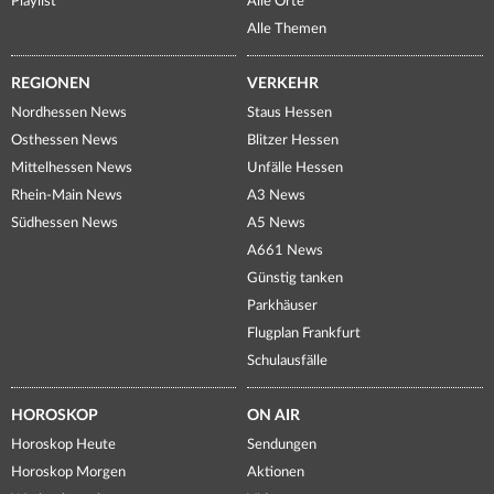
Playlist
Alle Orte
Alle Themen
REGIONEN
VERKEHR
Nordhessen News
Staus Hessen
Osthessen News
Blitzer Hessen
Mittelhessen News
Unfälle Hessen
Rhein-Main News
A3 News
Südhessen News
A5 News
A661 News
Günstig tanken
Parkhäuser
Flugplan Frankfurt
Schulausfälle
HOROSKOP
ON AIR
Horoskop Heute
Sendungen
Horoskop Morgen
Aktionen