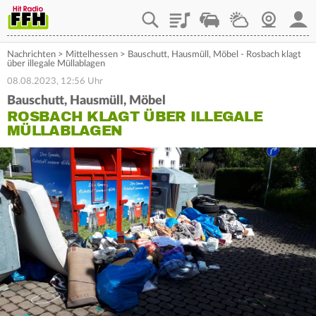
Playlist
Staupilot
Wetter
Webcam
Mein
Nachrichten
>
Mittelhessen
>
Bauschutt, Hausmüll, Möbel - Rosbach klagt
über illegale Müllablagen
08.08.2023, 12:56 Uhr
Bauschutt, Hausmüll, Möbel
ROSBACH KLAGT ÜBER ILLEGALE
MÜLLABLAGEN