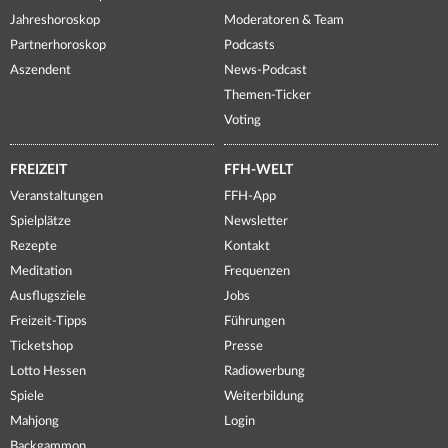
Jahreshoroskop
Moderatoren & Team
Partnerhoroskop
Podcasts
Aszendent
News-Podcast
Themen-Ticker
Voting
FREIZEIT
FFH-WELT
Veranstaltungen
FFH-App
Spielplätze
Newsletter
Rezepte
Kontakt
Meditation
Frequenzen
Ausflugsziele
Jobs
Freizeit-Tipps
Führungen
Ticketshop
Presse
Lotto Hessen
Radiowerbung
Spiele
Weiterbildung
Mahjong
Login
Backgammon