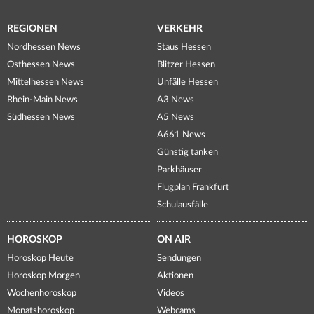
REGIONEN
VERKEHR
Nordhessen News
Staus Hessen
Osthessen News
Blitzer Hessen
Mittelhessen News
Unfälle Hessen
Rhein-Main News
A3 News
Südhessen News
A5 News
A661 News
Günstig tanken
Parkhäuser
Flugplan Frankfurt
Schulausfälle
HOROSKOP
ON AIR
Horoskop Heute
Sendungen
Horoskop Morgen
Aktionen
Wochenhoroskop
Videos
Monatshoroskop
Webcams