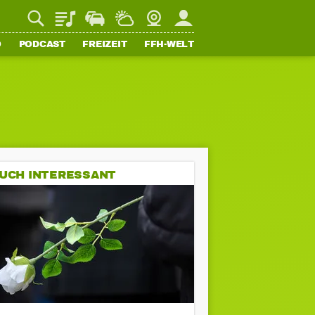
Playlist
Staupilot
Wetter
Webcam
Mein FFH
O
PODCAST
FREIZEIT
FFH-WELT
UCH INTERESSANT