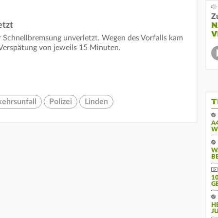
Z
N
etzt
V
r Schnellbremsung unverletzt. Wegen des Vorfalls kam
 Verspätung von jeweils 15 Minuten.
T
ehrsunfall
Polizei
Linden
A
W
W
B
10
E
H
J