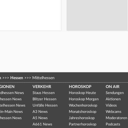
n
>>>
Hessen
>>>
Mittelhessen
GIONEN
VERKEHR
HOROSKOP
ON AIR
dhessen News
Staus Hessen
Horoskop Heute
Sendungen
hessen News
Blitzer Hessen
Horoskop Morgen
Aktionen
telhessen News
Unfälle Hessen
Wochenhoroskop
Videos
in-Main News
A3 News
Monatshoroskop
Webcams
hessen News
A5 News
Jahreshoroskop
Moderatoren
A661 News
Partnerhoroskop
Podcasts