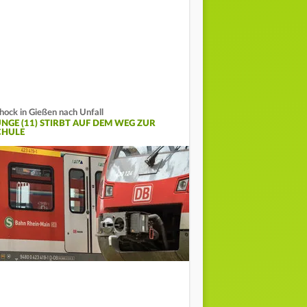
hock in Gießen nach Unfall
UNGE (11) STIRBT AUF DEM WEG ZUR
CHULE