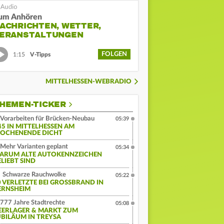
um Anhören
ACHRICHTEN, WETTER,
ERANSTALTUNGEN
FOLGEN
1:15
V-Tipps
MITTELHESSEN-WEBRADIO
HEMEN-TICKER
Vorarbeiten für Brücken-Neubau
05:39
45 IN MITTELHESSEN AM
OCHENENDE DICHT
Mehr Varianten geplant
05:34
ARUM ALTE AUTOKENNZEICHEN
ELIEBT SIND
Schwarze Rauchwolke
05:22
 VERLETZTE BEI GROSSBRAND IN G
RNSHEIM
777 Jahre Stadtrechte
05:08
EERLAGER & MARKT ZUM
UBILÄUM IN TREYSA