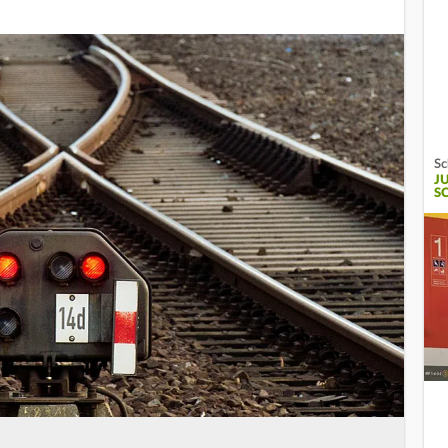
Sc
J
S