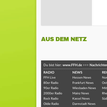
AUS DEM NETZ
Du bist hier:
www.FFH.de
>>>
Nachrichte
RADIO
NEWS
RE
FFH Live
Hessen News
Nor
80er Radio
Frankfurt News
Ost
90er Radio
Wiesbaden News
Mit
2000er Radio
Mainz News
Rhe
Rock Radio
Kassel News
Süd
Oldie Radio
Darmstadt News