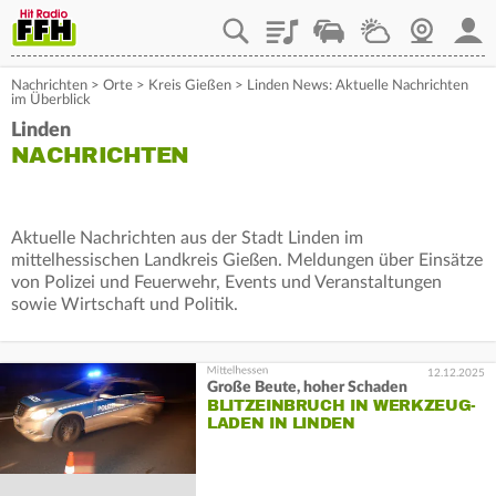
Playlist
Staupilot
Wetter
Webcam
Mein
Nachrichten
>
Orte
>
Kreis Gießen
>
Linden News: Aktuelle Nachrichten
im Überblick
Linden
NACHRICHTEN
Aktuelle Nachrichten aus der Stadt Linden im
mittelhessischen Landkreis Gießen. Meldungen über Einsätze
von Polizei und Feuerwehr, Events und Veranstaltungen
sowie Wirtschaft und Politik.
12.12.2025
Große Beute, hoher Schaden
BLITZEINBRUCH IN WERKZEUG-
LADEN IN LINDEN