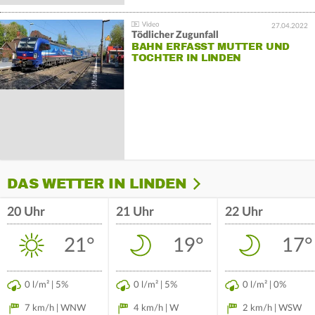
27.04.2022
Tödlicher Zugunfall
BAHN ERFASST MUTTER UND
TOCHTER IN LINDEN
DAS WETTER IN LINDEN
20 Uhr
21 Uhr
22 Uhr
21°
19°
17°
0 l/m² | 5%
0 l/m² | 5%
0 l/m² | 0%
7 km/h | WNW
4 km/h | W
2 km/h | WSW