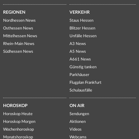
REGIONEN
VERKEHR
Nordhessen News
Staus Hessen
Osthessen News
Blitzer Hessen
Mittelhessen News
Unfälle Hessen
Rhein-Main News
A3 News
Südhessen News
A5 News
A661 News
Günstig tanken
Parkhäuser
Flugplan Frankfurt
Schulausfälle
HOROSKOP
ON AIR
Horoskop Heute
Sendungen
Horoskop Morgen
Aktionen
Wochenhoroskop
Videos
Monatshoroskop
Webcams