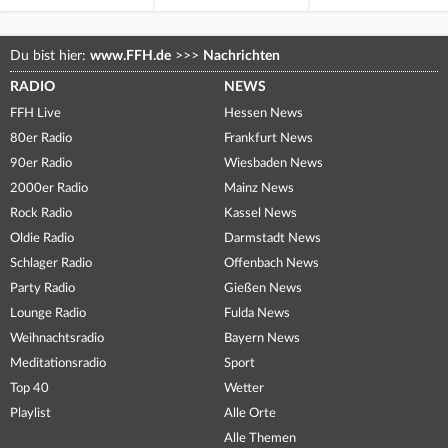
Du bist hier:
www.FFH.de
>>>
Nachrichten
RADIO
NEWS
FFH Live
Hessen News
80er Radio
Frankfurt News
90er Radio
Wiesbaden News
2000er Radio
Mainz News
Rock Radio
Kassel News
Oldie Radio
Darmstadt News
Schlager Radio
Offenbach News
Party Radio
Gießen News
Lounge Radio
Fulda News
Weihnachtsradio
Bayern News
Meditationsradio
Sport
Top 40
Wetter
Playlist
Alle Orte
Alle Themen