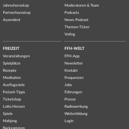
Jahreshoroskop
Moderatoren & Team
Partnerhoroskop
Podcasts
Aszendent
News-Podcast
Themen-Ticker
Voting
FREIZEIT
FFH-WELT
Veranstaltungen
FFH-App
Spielplätze
Newsletter
Rezepte
Kontakt
Meditation
Frequenzen
Ausflugsziele
Jobs
Freizeit-Tipps
Führungen
Ticketshop
Presse
Lotto Hessen
Radiowerbung
Spiele
Weiterbildung
Mahjong
Login
Backgammon