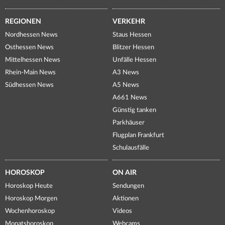
REGIONEN
VERKEHR
Nordhessen News
Staus Hessen
Osthessen News
Blitzer Hessen
Mittelhessen News
Unfälle Hessen
Rhein-Main News
A3 News
Südhessen News
A5 News
A661 News
Günstig tanken
Parkhäuser
Flugplan Frankfurt
Schulausfälle
HOROSKOP
ON AIR
Horoskop Heute
Sendungen
Horoskop Morgen
Aktionen
Wochenhoroskop
Videos
Monatshoroskop
Webcams