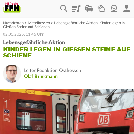
Playlist
Staupilot
Wetter
Webcam
Mein
Nachrichten
>
Mittelhessen
>
Lebensgefährliche Aktion: Kinder legen in
Gießen Steine auf Schienen
02.05.2025, 11:46 Uhr
Lebensgefährliche Aktion
KINDER LEGEN IN GIESSEN STEINE AUF S
CHIENE
Leiter Redaktion Osthessen
Olaf Brinkmann