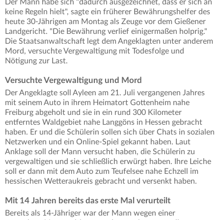
Der Mann habe sich "dadurch ausgezeichnet, dass er sich an
keine Regeln hielt", sagte ein früherer Bewährungshelfer des
heute 30-Jährigen am Montag als Zeuge vor dem Gießener
Landgericht. "Die Bewährung verlief einigermaßen holprig."
Die Staatsanwaltschaft legt dem Angeklagten unter anderem
Mord, versuchte Vergewaltigung mit Todesfolge und
Nötigung zur Last.
Versuchte Vergewaltigung und Mord
Der Angeklagte soll Ayleen am 21. Juli vergangenen Jahres
mit seinem Auto in ihrem Heimatort Gottenheim nahe
Freiburg abgeholt und sie in ein rund 300 Kilometer
entferntes Waldgebiet nahe Langgöns in Hessen gebracht
haben. Er und die Schülerin sollen sich über Chats in sozialen
Netzwerken und ein Online-Spiel gekannt haben. Laut
Anklage soll der Mann versucht haben, die Schülerin zu
vergewaltigen und sie schließlich erwürgt haben. Ihre Leiche
soll er dann mit dem Auto zum Teufelsee nahe Echzell im
hessischen Wetteraukreis gebracht und versenkt haben.
Mit 14 Jahren bereits das erste Mal verurteilt
Bereits als 14-Jähriger war der Mann wegen einer