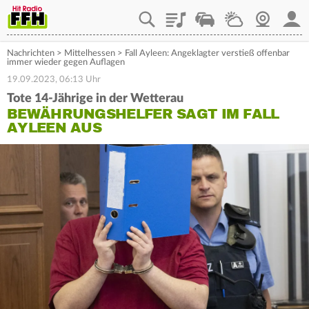
Playlist
Staupilot
Wetter
Webcam
Mein
Nachrichten
>
Mittelhessen
>
Fall Ayleen: Angeklagter verstieß offenbar
immer wieder gegen Auflagen
19.09.2023, 06:13 Uhr
Tote 14-Jährige in der Wetterau
BEWÄHRUNGSHELFER SAGT IM FALL
AYLEEN AUS