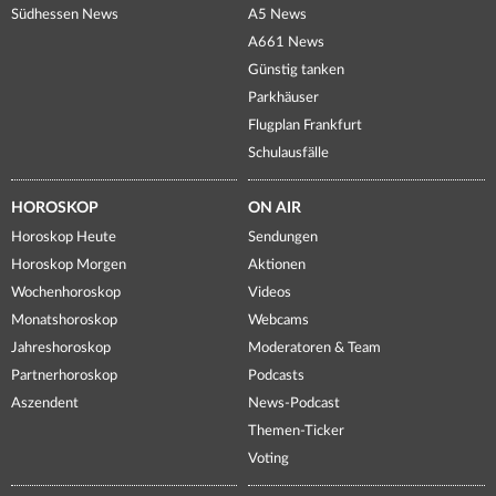
Südhessen News
A5 News
A661 News
Günstig tanken
Parkhäuser
Flugplan Frankfurt
Schulausfälle
HOROSKOP
ON AIR
Horoskop Heute
Sendungen
Horoskop Morgen
Aktionen
Wochenhoroskop
Videos
Monatshoroskop
Webcams
Jahreshoroskop
Moderatoren & Team
Partnerhoroskop
Podcasts
Aszendent
News-Podcast
Themen-Ticker
Voting