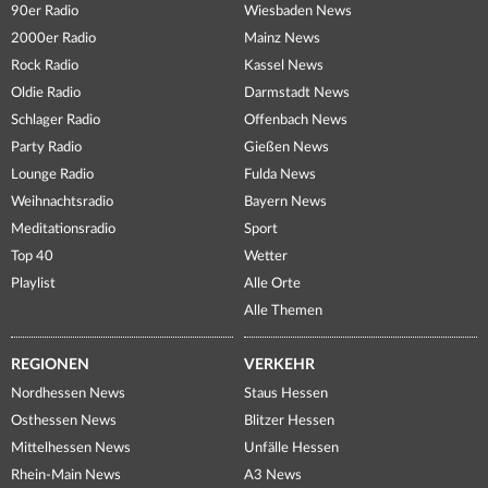
90er Radio
Wiesbaden News
2000er Radio
Mainz News
Rock Radio
Kassel News
Oldie Radio
Darmstadt News
Schlager Radio
Offenbach News
Party Radio
Gießen News
Lounge Radio
Fulda News
Weihnachtsradio
Bayern News
Meditationsradio
Sport
Top 40
Wetter
Playlist
Alle Orte
Alle Themen
REGIONEN
VERKEHR
Nordhessen News
Staus Hessen
Osthessen News
Blitzer Hessen
Mittelhessen News
Unfälle Hessen
Rhein-Main News
A3 News