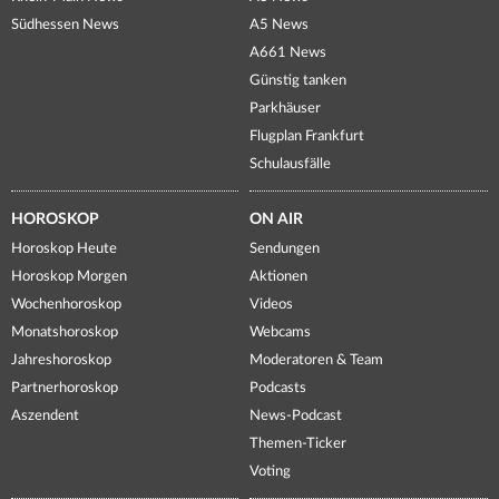
Südhessen News
A5 News
A661 News
Günstig tanken
Parkhäuser
Flugplan Frankfurt
Schulausfälle
HOROSKOP
ON AIR
Horoskop Heute
Sendungen
Horoskop Morgen
Aktionen
Wochenhoroskop
Videos
Monatshoroskop
Webcams
Jahreshoroskop
Moderatoren & Team
Partnerhoroskop
Podcasts
Aszendent
News-Podcast
Themen-Ticker
Voting