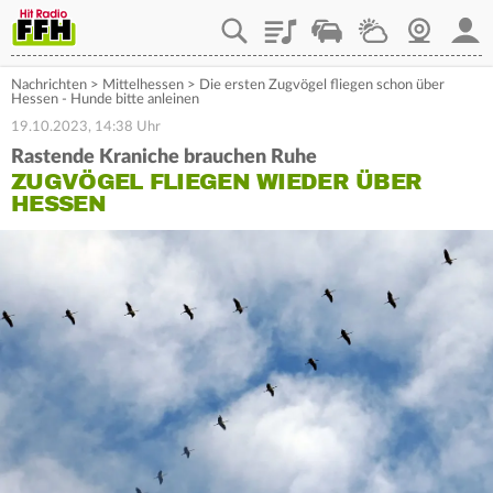
Playlist
Staupilot
Wetter
Webcam
Mein
Nachrichten
>
Mittelhessen
>
Die ersten Zugvögel fliegen schon über
Hessen - Hunde bitte anleinen
19.10.2023, 14:38 Uhr
Rastende Kraniche brauchen Ruhe
ZUGVÖGEL FLIEGEN WIEDER ÜBER
HESSEN