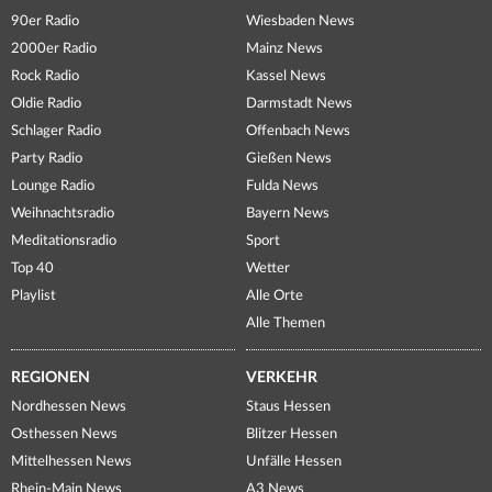
90er Radio
Wiesbaden News
2000er Radio
Mainz News
Rock Radio
Kassel News
Oldie Radio
Darmstadt News
Schlager Radio
Offenbach News
Party Radio
Gießen News
Lounge Radio
Fulda News
Weihnachtsradio
Bayern News
Meditationsradio
Sport
Top 40
Wetter
Playlist
Alle Orte
Alle Themen
REGIONEN
VERKEHR
Nordhessen News
Staus Hessen
Osthessen News
Blitzer Hessen
Mittelhessen News
Unfälle Hessen
Rhein-Main News
A3 News