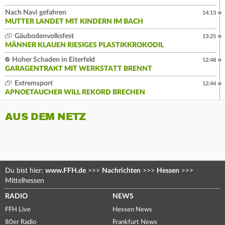
Nach Navi gefahren
14:13
MUTTER LANDET MIT KINDERN IM BACH
Gäubodenvolksfest
13:25
MÄNNER KLAUEN RIESIGES PLASTIKKROKODIL
Hoher Schaden in Eiterfeld
12:48
GARAGENTRAKT MIT WERKSTATT BRENNT
Extremsport
12:44
APNOETAUCHER WILL REKORD BRECHEN
AUS DEM NETZ
Du bist hier:
www.FFH.de
>>>
Nachrichten
>>>
Hessen
>>>
Mittelhessen
RADIO
NEWS
FFH Live
Hessen News
80er Radio
Frankfurt News