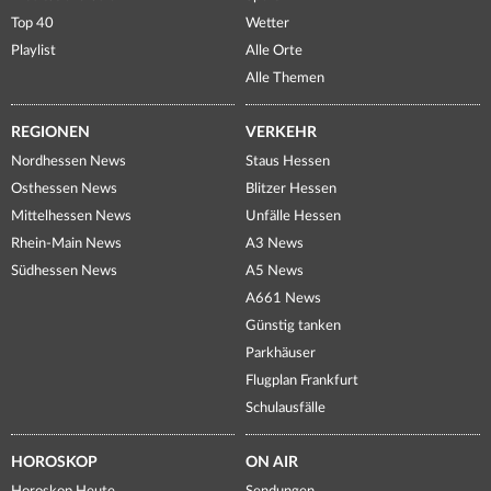
Top 40
Wetter
Playlist
Alle Orte
Alle Themen
REGIONEN
VERKEHR
Nordhessen News
Staus Hessen
Osthessen News
Blitzer Hessen
Mittelhessen News
Unfälle Hessen
Rhein-Main News
A3 News
Südhessen News
A5 News
A661 News
Günstig tanken
Parkhäuser
Flugplan Frankfurt
Schulausfälle
HOROSKOP
ON AIR