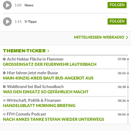
FOLGEN
1:05
News
FOLGEN
1:15
V-Tipps
MITTELHESSEN-WEBRADIO
THEMEN-TICKER
Acht Hektar Fläche in Flammen
07:08
GROSSEINSATZ DER FEUERWEHR LAUTERBACH
Hier fahren jetzt mehr Busse
06:56
MAIN-KINZIG-KREIS BAUT BUS-ANGEBOT AUS
Waldbrand bei Bad Schwalbach
06:38
WAS DEN EINSATZ SO GEFÄHRLICH MACHT
Wirtschaft, Politik & Finanzen
06:36
HANDELSBLATT MORNING BRIEFING
FFH Comedy Podcast
06:06
NACH ANKES TANKE STEFAN WIEDER UNTERWEGS