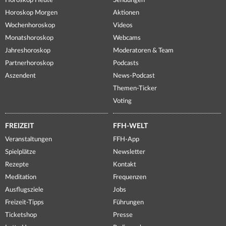
Horoskop Heute
Sendungen
Horoskop Morgen
Aktionen
Wochenhoroskop
Videos
Monatshoroskop
Webcams
Jahreshoroskop
Moderatoren & Team
Partnerhoroskop
Podcasts
Aszendent
News-Podcast
Themen-Ticker
Voting
FREIZEIT
FFH-WELT
Veranstaltungen
FFH-App
Spielplätze
Newsletter
Rezepte
Kontakt
Meditation
Frequenzen
Ausflugsziele
Jobs
Freizeit-Tipps
Führungen
Ticketshop
Presse