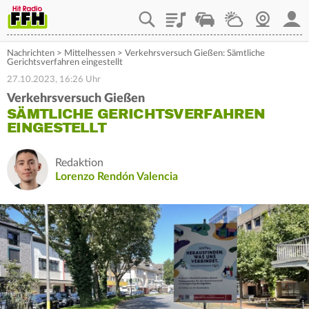
Playlist
Staupilot
Wetter
Webcam
Mein
Nachrichten
>
Mittelhessen
>
Verkehrsversuch Gießen: Sämtliche
Gerichtsverfahren eingestellt
27.10.2023, 16:26 Uhr
Verkehrsversuch Gießen
SÄMTLICHE GERICHTSVERFAHREN
EINGESTELLT
Redaktion
Lorenzo Rendón Valencia